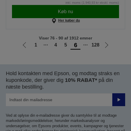
inkl. moms (1.940,93 kr ekskl. moms)
Køb nu
Her køber du
Viser 76 - 90 af 1912 emner
6
1
⋯
4
5
⋯
128
Gå
Gå
til
til
forrige
næste
side
side
Hold kontakten med Epson, og modtag straks en
kuponkode, der giver dig
10% RABAT*
på din
næste bestilling.
Send
Ved at oplyse din e-mailadresse giver du samtykke til at modtage
markedsføringsmeddelelser, herunder markedsanalyser og
undersøgelser, om Epsons produkter, events, kampagner og tjenester