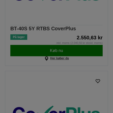
BT-40S 5Y RTBS CoverPlus
2.550,63 kr
På lager
inkl. moms (2.040,50 kr ekskl. moms)
Køb nu
Her køber du