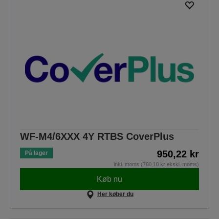
WF-M4/6XXX 4Y RTBS CoverPlus
950,22 kr
På lager
inkl. moms (760,18 kr ekskl. moms)
Køb nu
Her køber du