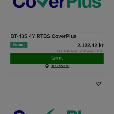
BT-40S 4Y RTBS CoverPlus
2.122,42 kr
På lager
inkl. moms (1.697,94 kr ekskl. moms)
Køb nu
Her køber du