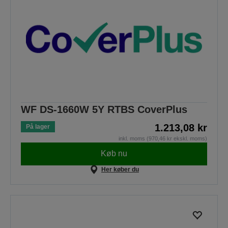
WF DS-1660W 5Y RTBS CoverPlus
1.213,08 kr
På lager
inkl. moms (970,46 kr ekskl. moms)
Køb nu
Her køber du