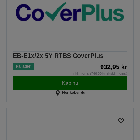
EB-E1x/2x 5Y RTBS CoverPlus
932,95 kr
På lager
inkl. moms (746,36 kr ekskl. moms)
Køb nu
Her køber du