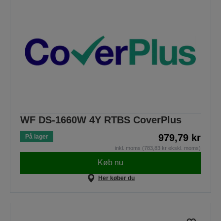
WF DS-1660W 4Y RTBS CoverPlus
979,79 kr
På lager
inkl. moms (783,83 kr ekskl. moms)
Køb nu
Her køber du