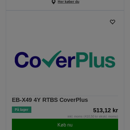
Her køber du
EB-X49 4Y RTBS CoverPlus
513,12 kr
På lager
inkl. moms (410,50 kr ekskl. moms)
Køb nu