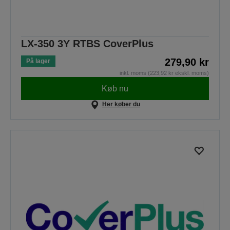
LX-350 3Y RTBS CoverPlus
279,90 kr
På lager
inkl. moms (223,92 kr ekskl. moms)
Køb nu
Her køber du