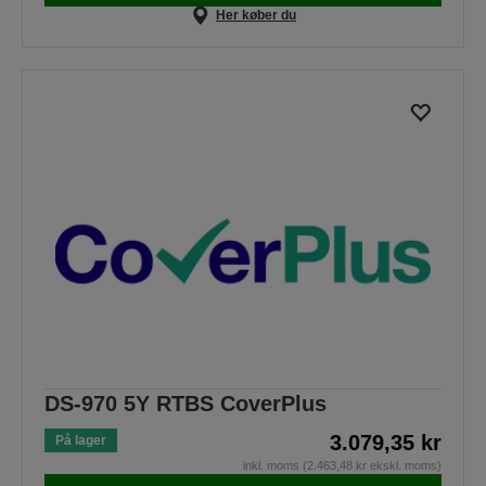
Her køber du
DS-970 5Y RTBS CoverPlus
3.079,35 kr
På lager
inkl. moms (2.463,48 kr ekskl. moms)