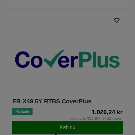
EB-X49 5Y RTBS CoverPlus
1.026,24 kr
På lager
inkl. moms (820,99 kr ekskl. moms)
Køb nu