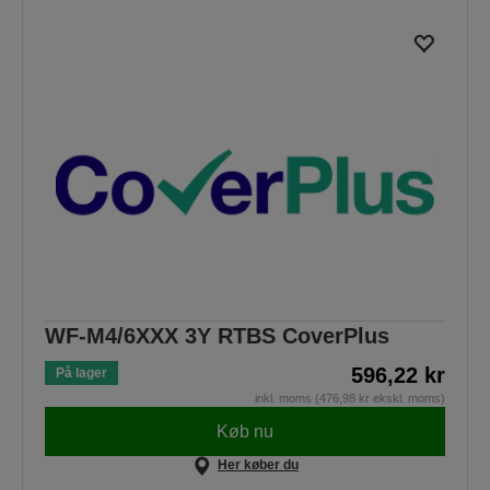
WF-M4/6XXX 3Y RTBS CoverPlus
596,22 kr
På lager
inkl. moms (476,98 kr ekskl. moms)
Køb nu
Her køber du