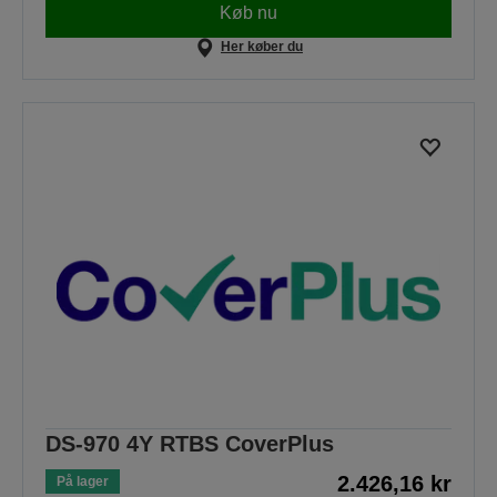
Køb nu
Her køber du
DS-970 4Y RTBS CoverPlus
2.426,16 kr
På lager