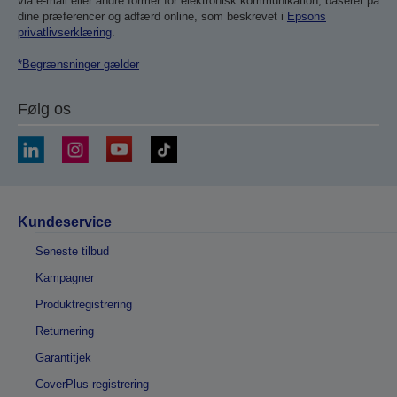
via e-mail eller andre former for elektronisk kommunikation, baseret på
dine præferencer og adfærd online, som beskrevet i
Epsons
privatlivserklæring
.
*Begrænsninger gælder
Følg os
Kundeservice
Seneste tilbud
Kampagner
Produktregistrering
Returnering
Garantitjek
CoverPlus-registrering