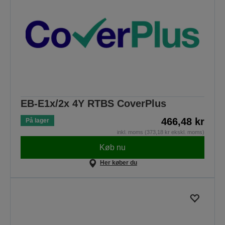
EB-E1x/2x 4Y RTBS CoverPlus
466,48 kr
På lager
inkl. moms (373,18 kr ekskl. moms)
Køb nu
Her køber du