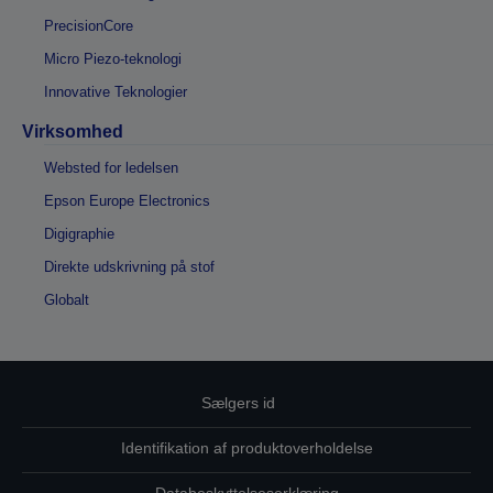
PrecisionCore
Micro Piezo-teknologi
Innovative Teknologier
Virksomhed
Websted for ledelsen
Epson Europe Electronics
Digigraphie
Direkte udskrivning på stof
Globalt
Sælgers id
Identifikation af produktoverholdelse