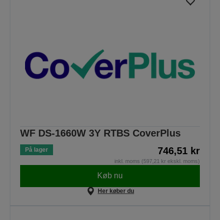
WF DS-1660W 3Y RTBS CoverPlus
746,51 kr
På lager
inkl. moms (597,21 kr ekskl. moms)
Køb nu
Her køber du