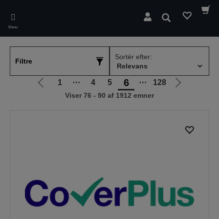
Skip
to
Søg
main
Menu
content
Sortér efter:
Filtre
6
1
⋯
4
5
⋯
128
Gå
Gå
Viser 76 - 90 af 1912 emner
til
til
forrige
næste
side
side