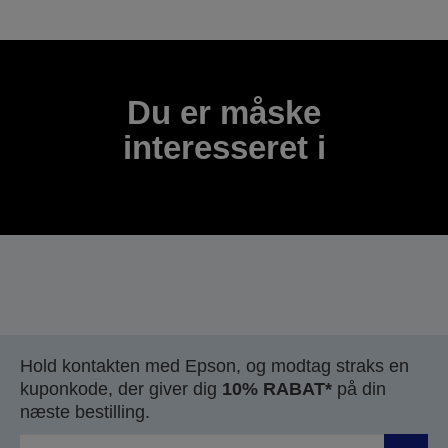
Tak for din indsendelse.
Vi kontakter dig inden for de næste par hverdage.
Du er måske
interesseret i
Hold kontakten med Epson, og modtag straks en
kuponkode, der giver dig
10% RABAT*
på din
næste bestilling.