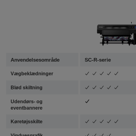
Anvendelsesområde
SC-R-serie
Vægbeklædninger
Blød skiltning
Udendørs- og
ttttttttt ttttttttt ttttttttt ttttttttt
eventbannere
Køretøjsskilte
Vinduesgrafik