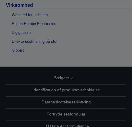
Virksomhed
Websted for ledelsen
Epson Europe Electronics
Digigraphie
Direkte udskrivning på stof
Globalt
Sælgers id
Identifikation af produktoverholdelse
Databeskyttelseserklæring
Fortrydelsesformular
EU Data Act Compliance