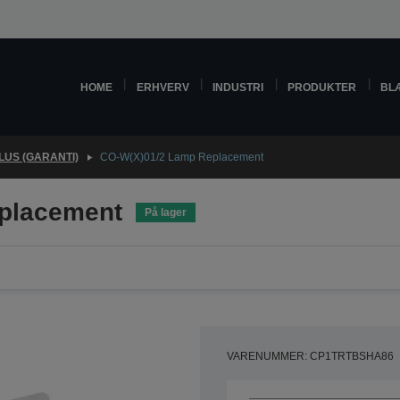
HOME
ERHVERV
INDUSTRI
PRODUKTER
BL
US (GARANTI)
CO-W(X)01/2 Lamp Replacement
placement
På lager
VARENUMMER: CP1TRTBSHA86