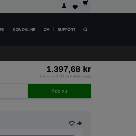
ÆK
KØB ONLINE
OM
SUPPORT
1.397,68 kr
inkl. moms (1.118,14 kr ekskl. moms)
Køb nu