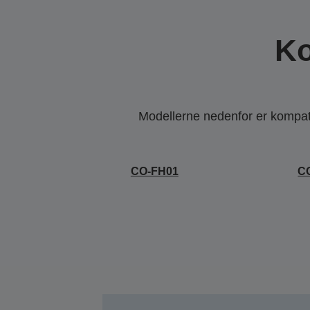
Ko
Modellerne nedenfor er kompatib
CO-FH01
C