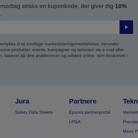
modtag straks en kuponkode, der giver dig
10%
.
Send
samtykke til at modtage markedsføringsmeddelelser, herunder
ns produkter, events, kampagner og tjenester via e-mail eller
n, baseret på dine præferencer og adfærd online, som beskrevet i
Jura
Partnere
Tekn
Safety Data Sheets
Epsons partnerportal
Varmefr
LPGA
Precisi
r
Micro P