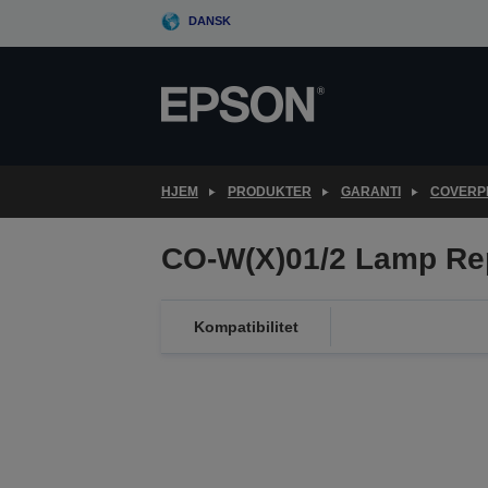
Skip
DANSK
to
main
content
HJEM
PRODUKTER
GARANTI
COVERPL
CO-W(X)01/2 Lamp Re
Kompatibilitet