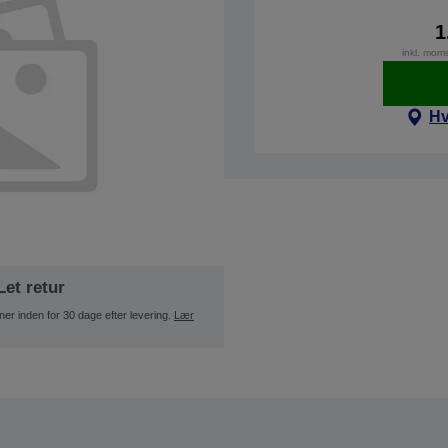
1
inkl. mom
Hv
Let retur
ner inden for 30 dage efter levering.
Lær