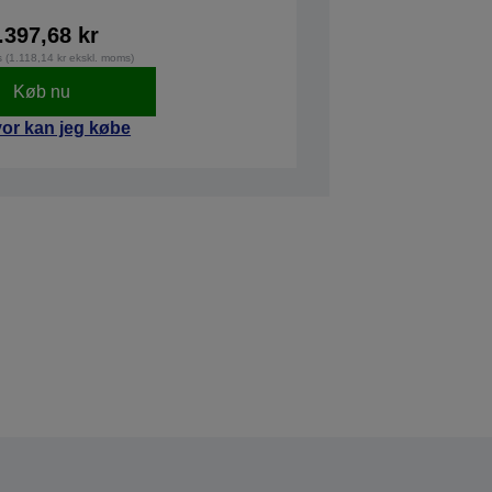
.397,68 kr
s (1.118,14 kr ekskl. moms)
Køb nu
or kan jeg købe