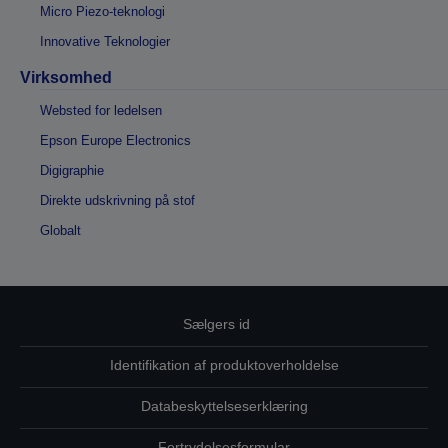
Micro Piezo-teknologi
Innovative Teknologier
Virksomhed
Websted for ledelsen
Epson Europe Electronics
Digigraphie
Direkte udskrivning på stof
Globalt
Sælgers id
Identifikation af produktoverholdelse
Databeskyttelseserklæring
Fortrydelsesformular