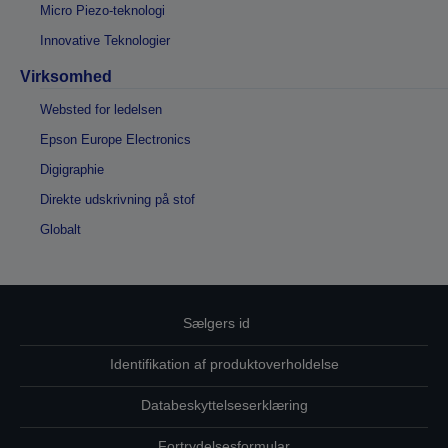
Micro Piezo-teknologi
Innovative Teknologier
Virksomhed
Websted for ledelsen
Epson Europe Electronics
Digigraphie
Direkte udskrivning på stof
Globalt
Sælgers id
Identifikation af produktoverholdelse
Databeskyttelseserklæring
Fortrydelsesformular