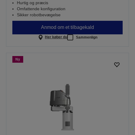
Hurtig og præcis
Omfattende konfiguration
Sikker robotbevægelse
Anmod om et tilbagekald
Her køber du
Sammenlign
Ny