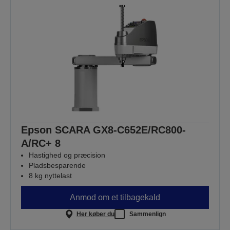
Epson SCARA GX8-C652E/RC800-
A/RC+ 8
Hastighed og præcision
Pladsbesparende
8 kg nyttelast
Anmod om et tilbagekald
Her køber du
Sammenlign