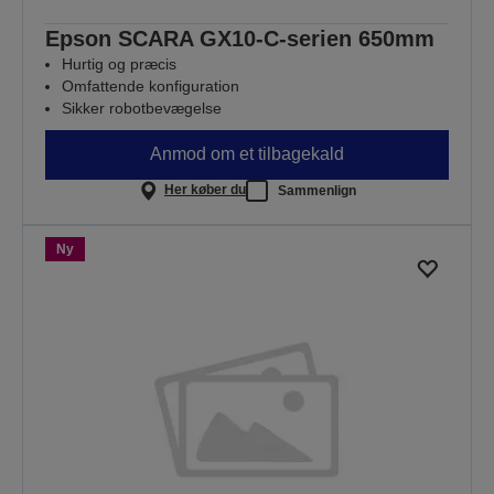
Epson SCARA GX10-C-serien 650mm
Hurtig og præcis
Omfattende konfiguration
Sikker robotbevægelse
Anmod om et tilbagekald
Her køber du
Sammenlign
Ny