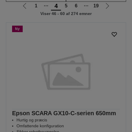
4
1
⋯
5
6
⋯
19
Gå
Gå
Viser 46 - 60 af 274 emner
til
til
forrige
næste
side
side
Ny
Epson SCARA GX10-C-serien 650mm
Hurtig og præcis
Omfattende konfiguration
Sikker robotbevægelse