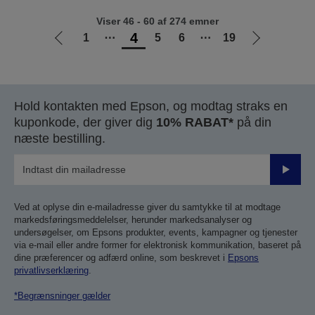
Viser 46 - 60 af 274 emner
4
1
⋯
5
6
⋯
19
Gå
Gå
til
til
forrige
næste
side
side
Hold kontakten med Epson, og modtag straks en
kuponkode, der giver dig
10% RABAT*
på din
næste bestilling.
Send
Ved at oplyse din e-mailadresse giver du samtykke til at modtage
markedsføringsmeddelelser, herunder markedsanalyser og
undersøgelser, om Epsons produkter, events, kampagner og tjenester
via e-mail eller andre former for elektronisk kommunikation, baseret på
dine præferencer og adfærd online, som beskrevet i
Epsons
privatlivserklæring
.
*Begrænsninger gælder