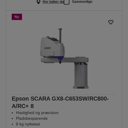
Her køber du
Sammenlign
Ny
Epson SCARA GX8-C653SW/RC800-
A/RC+ 8
Hastighed og præcision
Pladsbesparende
8 kg nyttelast