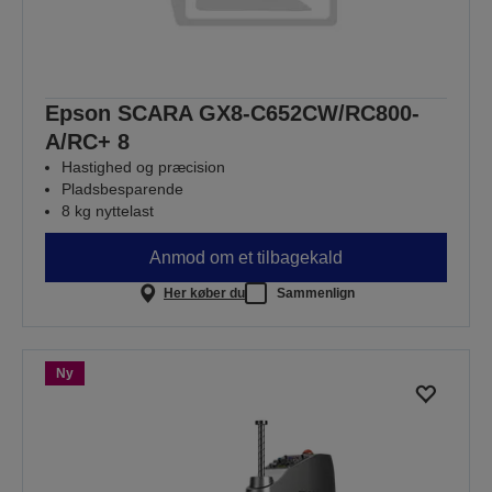
Epson SCARA GX8-C652CW/RC800-
A/RC+ 8
Hastighed og præcision
Pladsbesparende
8 kg nyttelast
Anmod om et tilbagekald
Her køber du
Sammenlign
Ny