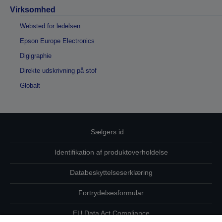
Virksomhed
Websted for ledelsen
Epson Europe Electronics
Digigraphie
Direkte udskrivning på stof
Globalt
Sælgers id
Identifikation af produktoverholdelse
Databeskyttelseserklæring
Fortrydelsesformular
EU Data Act Compliance