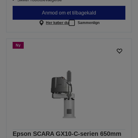
Anmod om et tilbagekald
Her køber du
Sammenlign
Ny
Epson SCARA GX10-C-serien 650mm