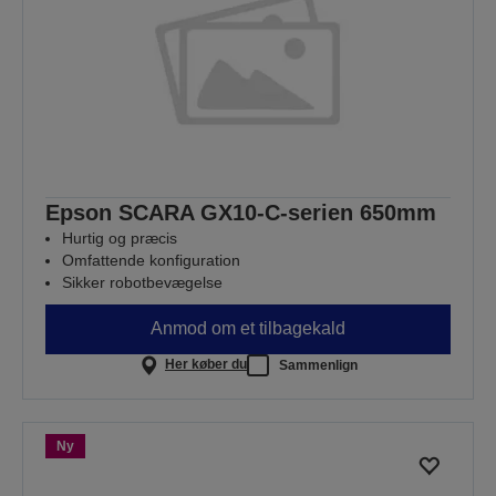
Epson SCARA GX10-C-serien 650mm
Hurtig og præcis
Omfattende konfiguration
Sikker robotbevægelse
Anmod om et tilbagekald
Her køber du
Sammenlign
Ny