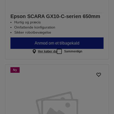
Epson SCARA GX10-C-serien 650mm
Hurtig og præcis
Omfattende konfiguration
Sikker robotbevægelse
Anmod om et tilbagekald
Her køber du
Sammenlign
Ny