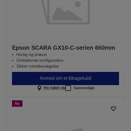
Epson SCARA GX10-C-serien 650mm
Hurtig og præcis
Omfattende konfiguration
Sikker robotbevægelse
Anmod om et tilbagekald
Her køber du
Sammenlign
Ny