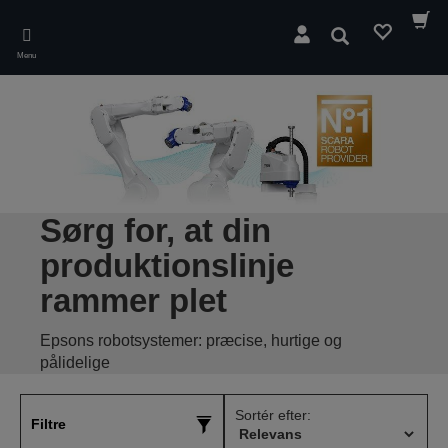
Skip
to
Søg
main
Menu
content
Sørg for, at din
produktionslinje
rammer plet
Epsons robotsystemer: præcise, hurtige og
pålidelige
Sortér efter:
Filtre