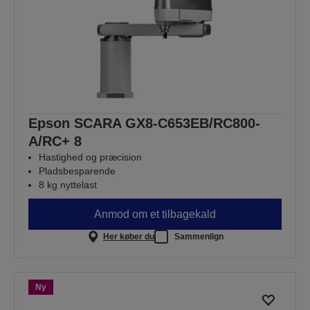
Epson SCARA GX8-C653EB/RC800-
A/RC+ 8
Hastighed og præcision
Pladsbesparende
8 kg nyttelast
Anmod om et tilbagekald
Her køber du
Sammenlign
Ny