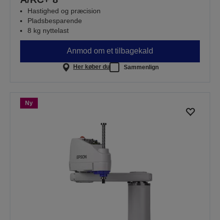
Hastighed og præcision
Pladsbesparende
8 kg nyttelast
Anmod om et tilbagekald
Her køber du
Sammenlign
Ny