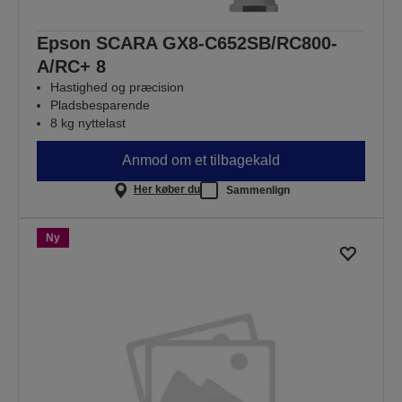
Epson SCARA GX8-C652SB/RC800-
A/RC+ 8
Hastighed og præcision
Pladsbesparende
8 kg nyttelast
Anmod om et tilbagekald
Her køber du
Sammenlign
Ny