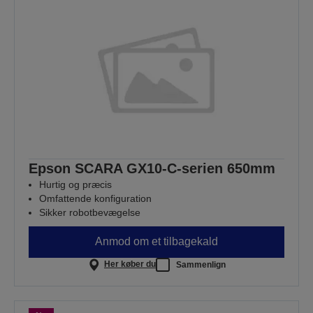
Epson SCARA GX10-C-serien 650mm
Hurtig og præcis
Omfattende konfiguration
Sikker robotbevægelse
Anmod om et tilbagekald
Her køber du
Sammenlign