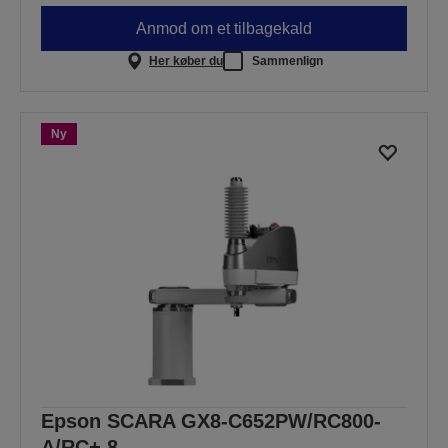
Anmod om et tilbagekald
Her køber du
Sammenlign
Ny
Epson SCARA GX8-C652PW/RC800-
A/RC+ 8