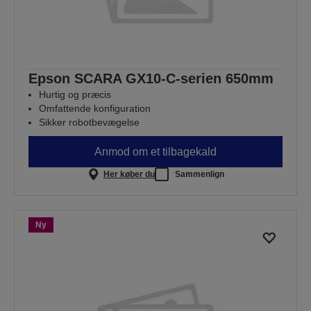
Epson SCARA GX10-C-serien 650mm
Hurtig og præcis
Omfattende konfiguration
Sikker robotbevægelse
Anmod om et tilbagekald
Her køber du
Sammenlign
Ny