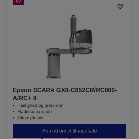
Ny
Epson SCARA GX8-C652CR/RC800-
A/RC+ 8
Hastighed og præcision
Pladsbesparende
8 kg nyttelast
Anmod om et tilbagekald