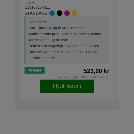
23,9 ml
7,4 ml
C13T07154511
C13T0
STANDARD
STAN
Skole-start
Skole
Køb 1 produkt, og få 50 % rabat på
Køb 
kvalificerende produkt nr. 2. Rabatten gælder
kval
kun for den billigste vare.
kun f
Dette tilbud er gyldigt til og med 30.08.2026.
Dette
Rabatten gælder ved køb af maks. 3 stk. pr.
Raba
produkt pr. ordre.
produ
523,00 kr
På lager
På la
inkl. moms (418,40 kr ekskl. moms)
Flyt til kurven