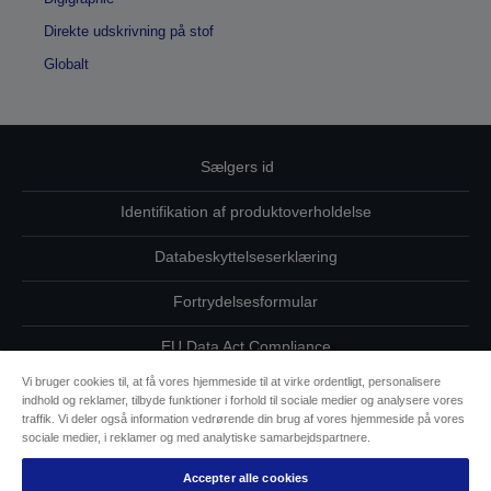
Direkte udskrivning på stof
Globalt
Sælgers id
Identifikation af produktoverholdelse
Databeskyttelseserklæring
Fortrydelsesformular
EU Data Act Compliance
Vi bruger cookies til, at få vores hjemmeside til at virke ordentligt, personalisere
Kontakt os vedrørende dine data
indhold og reklamer, tilbyde funktioner i forhold til sociale medier og analysere vores
traffik. Vi deler også information vedrørende din brug af vores hjemmeside på vores
Oplysninger om cookies
sociale medier, i reklamer og med analytiske samarbejdspartnere.
Accepter alle cookies
Epsons forpligtelse til tilgængelighed