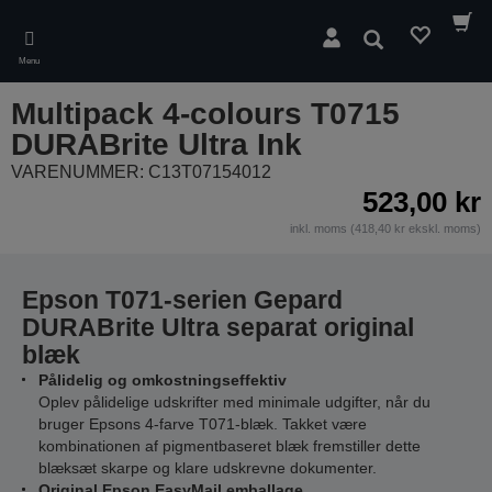
Skip
to
Søg
main
Menu
content
Multipack 4-colours T0715
DURABrite Ultra Ink
VARENUMMER: C13T07154012
523,00 kr
inkl. moms (418,40 kr ekskl. moms)
Epson T071-serien Gepard
DURABrite Ultra separat original
blæk
Pålidelig og omkostningseffektiv
Oplev pålidelige udskrifter med minimale udgifter, når du
bruger Epsons 4-farve T071-blæk. Takket være
kombinationen af pigmentbaseret blæk fremstiller dette
blæksæt skarpe og klare udskrevne dokumenter.
Original Epson EasyMail emballage