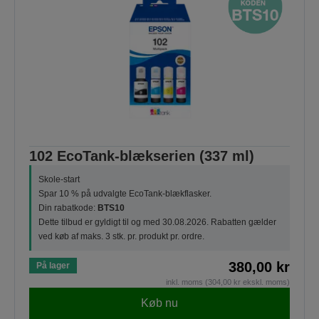
102 EcoTank-blækserien (337 ml)
Skole-start
Spar 10 % på udvalgte EcoTank-blækflasker.
Din rabatkode:
BTS10
Dette tilbud er gyldigt til og med 30.08.2026. Rabatten gælder
ved køb af maks. 3 stk. pr. produkt pr. ordre.
380,00 kr
På lager
inkl. moms (304,00 kr ekskl. moms)
Køb nu