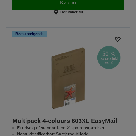
Køb nu
Her køber du
Bedst sælgende
Multipack 4-colours 603XL EasyMail
Et udvalg af standard- og XL-patronstørrelser
Nemt identificerbart Søstjerne-billede