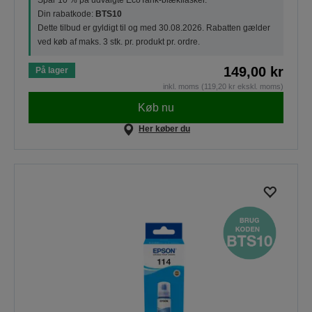
Spar 10 % på udvalgte EcoTank-blækflasker.
Din rabatkode:
BTS10
Dette tilbud er gyldigt til og med 30.08.2026. Rabatten gælder
ved køb af maks. 3 stk. pr. produkt pr. ordre.
149,00 kr
På lager
inkl. moms (119,20 kr ekskl. moms)
Køb nu
Her køber du