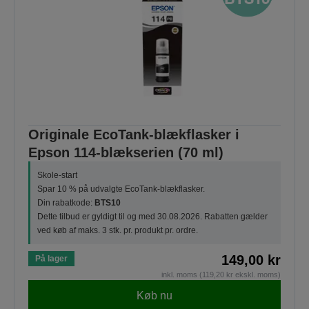
Originale EcoTank-blækflasker i
Epson 114-blækserien (70 ml)
Skole-start
Spar 10 % på udvalgte EcoTank-blækflasker.
Din rabatkode:
BTS10
Dette tilbud er gyldigt til og med 30.08.2026. Rabatten gælder
ved køb af maks. 3 stk. pr. produkt pr. ordre.
149,00 kr
På lager
inkl. moms (119,20 kr ekskl. moms)
Køb nu