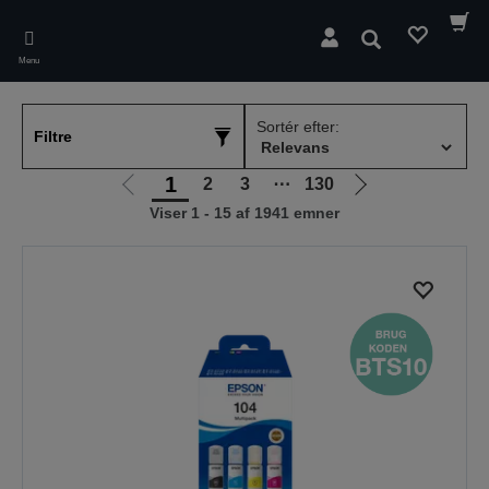
Skip
to
Søg
main
Menu
content
Sortér efter:
Filtre
1
2
3
⋯
130
Gå
Gå
Viser 1 - 15 af 1941 emner
til
til
forrige
næste
side
side