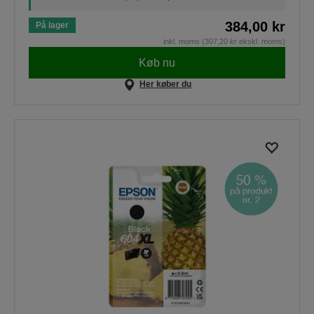
384,00 kr
På lager
inkl. moms (307,20 kr ekskl. moms)
Køb nu
Her køber du