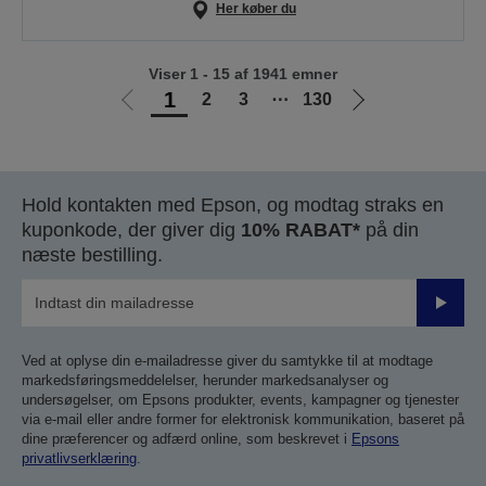
Her køber du
Viser 1 - 15 af 1941 emner
1
2
3
⋯
130
Gå
Gå
til
til
forrige
næste
side
side
Hold kontakten med Epson, og modtag straks en
kuponkode, der giver dig
10% RABAT*
på din
næste bestilling.
Send
Ved at oplyse din e-mailadresse giver du samtykke til at modtage
markedsføringsmeddelelser, herunder markedsanalyser og
undersøgelser, om Epsons produkter, events, kampagner og tjenester
via e-mail eller andre former for elektronisk kommunikation, baseret på
dine præferencer og adfærd online, som beskrevet i
Epsons
privatlivserklæring
.