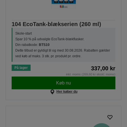
104 EcoTank-blækserien (260 ml)
Skole-start
Spar 10 % på udvalgte EcoTank-blækflasker.
Din rabatkode:
BTS10
Dette tilbud er gyldigt til og med 30.08.2026. Rabatten gælder
ved køb af maks. 3 stk. pr. produkt pr. ordre.
337,00 kr
På lager
inkl. moms (269,60 kr ekskl. moms)
Køb nu
Her køber du