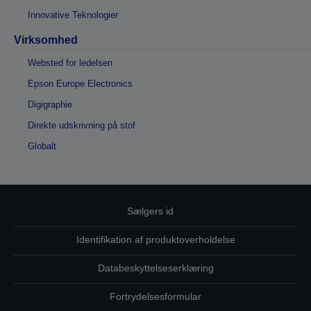
Innovative Teknologier
Virksomhed
Websted for ledelsen
Epson Europe Electronics
Digigraphie
Direkte udskrivning på stof
Globalt
Sælgers id
Identifikation af produktoverholdelse
Databeskyttelseserklæring
Fortrydelsesformular