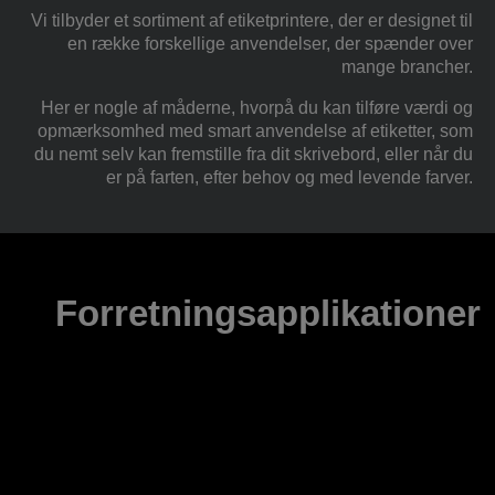
Vi tilbyder et sortiment af etiketprintere, der er designet til
en række forskellige anvendelser, der spænder over
mange brancher.
Her er nogle af måderne, hvorpå du kan tilføre værdi og
opmærksomhed med smart anvendelse af etiketter, som
du nemt selv kan fremstille fra dit skrivebord, eller når du
er på farten, efter behov og med levende farver.
Forretningsapplikationer