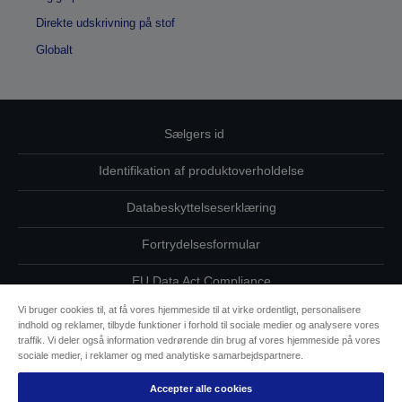
Direkte udskrivning på stof
Globalt
Sælgers id
Identifikation af produktoverholdelse
Databeskyttelseserklæring
Fortrydelsesformular
EU Data Act Compliance
Vi bruger cookies til, at få vores hjemmeside til at virke ordentligt, personalisere
Kontakt os vedrørende dine data
indhold og reklamer, tilbyde funktioner i forhold til sociale medier og analysere vores
traffik. Vi deler også information vedrørende din brug af vores hjemmeside på vores
Oplysninger om cookies
sociale medier, i reklamer og med analytiske samarbejdspartnere.
Accepter alle cookies
Epsons forpligtelse til tilgængelighed