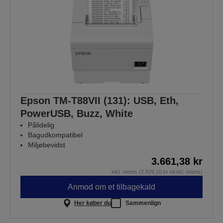
Epson TM-T88VII (131): USB, Eth,
PowerUSB, Buzz, White
Pålidelig
Bagudkompatibel
Miljøbevidst
3.661,38 kr
inkl. moms (2.929,10 kr ekskl. moms)
Anmod om et tilbagekald
Her køber du
Sammenlign