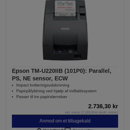
Epson TM-U220IIB (101P0): Parallel,
PS, NE sensor, ECW
Impact kvitteringsudskrivning
Papirpåfyldning ved hjælp af indfaldssystem
Passer til tre papirstørrelser
2.736,30 kr
inkl. moms (2.189,04 kr ekskl. moms)
Anmod om et tilbagekald