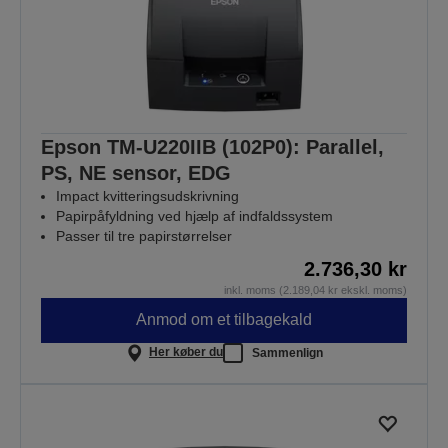
Epson TM-U220IIB (102P0): Parallel,
PS, NE sensor, EDG
Impact kvitteringsudskrivning
Papirpåfyldning ved hjælp af indfaldssystem
Passer til tre papirstørrelser
2.736,30 kr
inkl. moms (2.189,04 kr ekskl. moms)
Anmod om et tilbagekald
Her køber du
Sammenlign