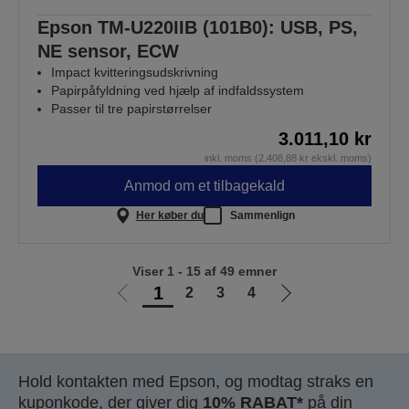
Epson TM-U220IIB (101B0): USB, PS,
NE sensor, ECW
Impact kvitteringsudskrivning
Papirpåfyldning ved hjælp af indfaldssystem
Passer til tre papirstørrelser
3.011,10 kr
inkl. moms (2.408,88 kr ekskl. moms)
Anmod om et tilbagekald
Her køber du
Sammenlign
Viser 1 - 15 af 49 emner
1
2
3
4
Gå
Gå
til
til
forrige
næste
side
side
Hold kontakten med Epson, og modtag straks en
kuponkode, der giver dig
10% RABAT*
på din