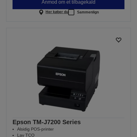
Anmod om et tilbagekald
Her køber du
Sammenlign
Epson TM-J7200 Series
Alsidig POS-printer
Lav TCO