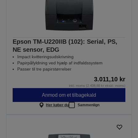
Epson TM-U220IIB (102): Serial, PS,
NE sensor, EDG
Impact kvitteringsudskrivning
Papirpåfyldning ved hjælp af indfaldssystem
Passer til tre papirstørrelser
3.011,10 kr
inkl. moms (2.408,88 kr ekskl. moms)
Anmod om et tilbagekald
Her køber du
Sammenlign