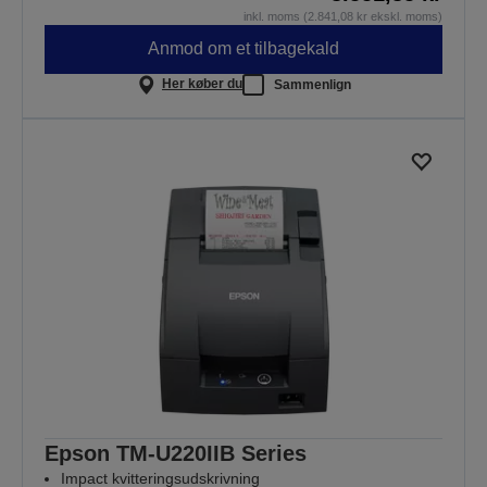
inkl. moms (2.841,08 kr ekskl. moms)
Anmod om et tilbagekald
Her køber du
Sammenlign
Epson TM-U220IIB Series
Impact kvitteringsudskrivning