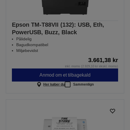
Epson TM-T88VII (132): USB, Eth,
PowerUSB, Buzz, Black
Pålidelig
Bagudkompatibel
Miljøbevidst
3.661,38 kr
inkl. moms (2.929,10 kr ekskl. moms)
Anmod om et tilbagekald
Her køber du
Sammenlign