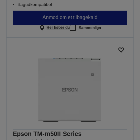
Bagudkompatibel
Anmod om et tilbagekald
Her køber du
Sammenlign
Epson TM-m50II Series