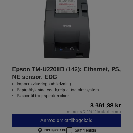
Epson TM-U220IIB (142): Ethernet, PS,
NE sensor, EDG
Impact kvitteringsudskrivning
Papirpåfyldning ved hjælp af indfaldssystem
Passer til tre papirstørrelser
3.661,38 kr
inkl. moms (2.929,10 kr ekskl. moms)
Anmod om et tilbagekald
Her køber du
Sammenlign