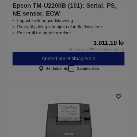
Epson TM-U220IIB (101): Serial, PS,
NE sensor, ECW
Impact kvitteringsudskrivning
Papirpåfyldning ved hjælp af indfaldssystem
Passer til tre papirstørrelser
3.011,10 kr
inkl. moms (2.408,88 kr ekskl. moms)
Anmod om et tilbagekald
Her køber du
Sammenlign