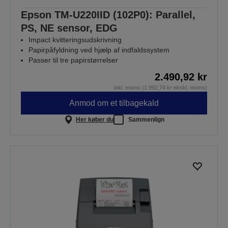
Epson TM-U220IID (102P0): Parallel,
PS, NE sensor, EDG
Impact kvitteringsudskrivning
Papirpåfyldning ved hjælp af indfaldssystem
Passer til tre papirstørrelser
2.490,92 kr
inkl. moms (1.992,74 kr ekskl. moms)
Anmod om et tilbagekald
Her køber du
Sammenlign