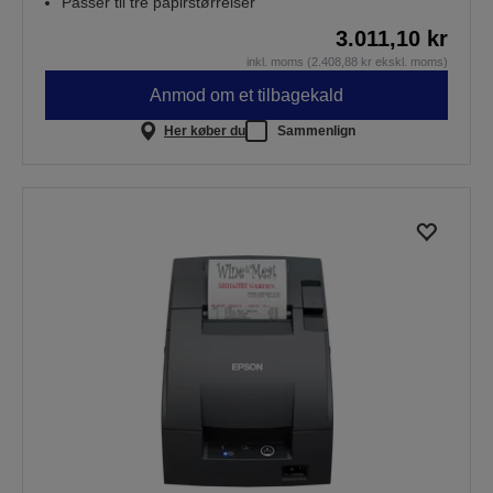
Passer til tre papirstørrelser
3.011,10 kr
inkl. moms (2.408,88 kr ekskl. moms)
Anmod om et tilbagekald
Her køber du
Sammenlign