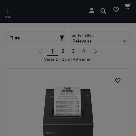
Skip
to
Søg
main
Menu
content
Sortér efter:
Filtre
1
2
3
4
Gå
Gå
Viser 1 - 15 af 49 emner
til
til
forrige
næste
side
side