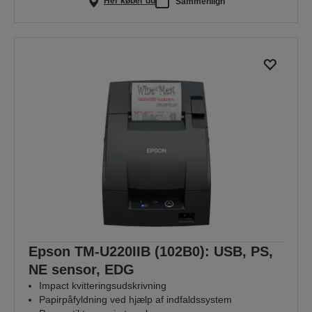
Her køber du
Sammenlign
Epson TM-U220IIB (102B0): USB, PS,
NE sensor, EDG
Impact kvitteringsudskrivning
Papirpåfyldning ved hjælp af indfaldssystem