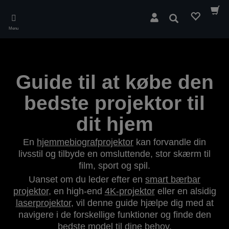
Skip
to
Søg
main
Menu
content
Guide til at købe den
bedste projektor til
dit hjem
En
hjemmebiografprojektor
kan forvandle din
livsstil og tilbyde en omsluttende, stor skærm til
film, sport og spil.
Uanset om du leder efter en
smart bærbar
projektor
, en high-end
4K-projektor
eller en alsidig
laserprojektor
, vil denne guide hjælpe dig med at
navigere i de forskellige funktioner og finde den
bedste model til dine behov.