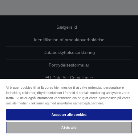
Sælgers id
Identifikation af produktoverholdelse
Databeskyttelseserklæring
Fortrydelsesformular
EU Data Act Compliance
Vi bruger cookies til, at få vores hjemmeside til at virke ordentligt, personalisere
Kontakt os vedrørende dine data
indhold og reklamer, tilbyde funktioner i forhold til sociale medier og analysere vores
traffik. Vi deler også information vedrørende din brug af vores hjemmeside på vores
Oplysninger om cookies
sociale medier, i reklamer og med analytiske samarbejdspartnere.
Accepter alle cookies
Epsons forpligtelse til tilgængelighed
Afvis alle
Copyright © 2026 Seiko Epson