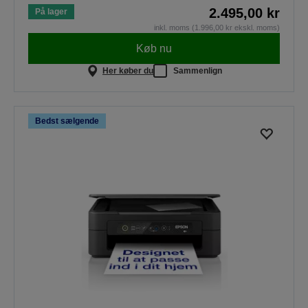
2.495,00 kr
På lager
inkl. moms (1.996,00 kr ekskl. moms)
Køb nu
Her køber du
Sammenlign
Bedst sælgende