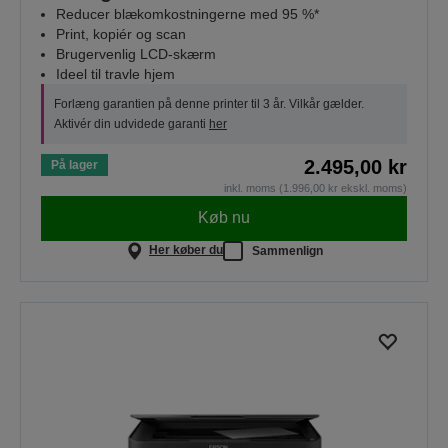
Reducer blækomkostningerne med 95 %*
Print, kopiér og scan
Brugervenlig LCD-skærm
Ideel til travle hjem
Forlæng garantien på denne printer til 3 år. Vilkår gælder.
Aktivér din udvidede garanti
her
2.495,00 kr
På lager
inkl. moms (1.996,00 kr ekskl. moms)
Køb nu
Her køber du
Sammenlign