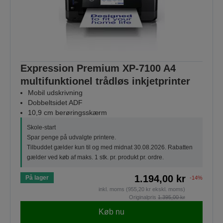
Expression Premium XP-7100 A4
multifunktionel trådløs inkjetprinter
Mobil udskrivning
Dobbeltsidet ADF
10,9 cm berøringsskærm
Skole-start
Spar penge på udvalgte printere.
Tilbuddet gælder kun til og med midnat 30.08.2026. Rabatten
gælder ved køb af maks. 1 stk. pr. produkt pr. ordre.
1.194,00 kr
På lager
-14%
inkl. moms (955,20 kr ekskl. moms)
Originalpris
1.395,00 kr
Køb nu