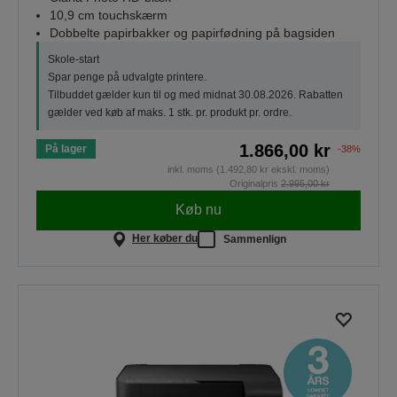
10,9 cm touchskærm
Dobbelte papirbakker og papirfødning på bagsiden
Skole-start
Spar penge på udvalgte printere.
Tilbuddet gælder kun til og med midnat 30.08.2026. Rabatten
gælder ved køb af maks. 1 stk. pr. produkt pr. ordre.
1.866,00 kr
På lager
-38%
inkl. moms (1.492,80 kr ekskl. moms)
Originalpris
2.995,00 kr
Køb nu
Her køber du
Sammenlign