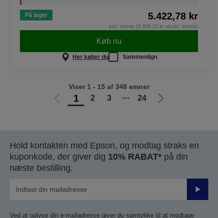
5.422,78 kr
På lager
inkl. moms (4.338,22 kr ekskl. moms)
Køb nu
Her køber du
Sammenlign
Viser 1 - 15 af 348 emner
1
2
3
⋯
24
Gå
Gå
til
til
forrige
næste
side
side
Hold kontakten med Epson, og modtag straks en
kuponkode, der giver dig
10% RABAT*
på din
næste bestilling.
Send
Ved at oplyse din e-mailadresse giver du samtykke til at modtage