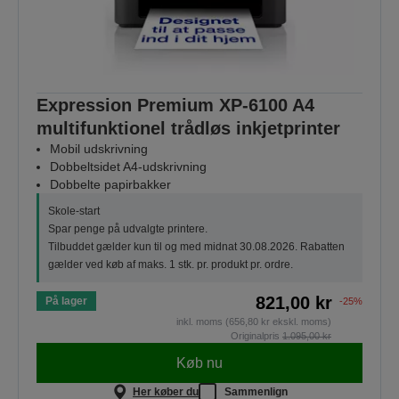
Expression Premium XP-6100 A4
multifunktionel trådløs inkjetprinter
Mobil udskrivning
Dobbeltsidet A4-udskrivning
Dobbelte papirbakker
Skole-start
Spar penge på udvalgte printere.
Tilbuddet gælder kun til og med midnat 30.08.2026. Rabatten
gælder ved køb af maks. 1 stk. pr. produkt pr. ordre.
821,00 kr
På lager
-25%
inkl. moms (656,80 kr ekskl. moms)
Originalpris
1.095,00 kr
Køb nu
Her køber du
Sammenlign