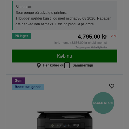
Skole-start
Spar penge på udvalgte printere.
Tilbuddet gælder kun til og med midnat 30.08.2026. Rabatten
gælder ved køb af maks. 1 stk. pr. produkt pr. ordre.
4.795,00 kr
På lager
-23%
inkl. moms (3.836,00 kr ekskl. moms)
Originalpris
6.199,00 kr
Køb nu
Her køber du
Sammenlign
Gem
Bedst sælgende