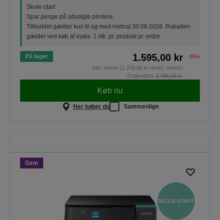
Skole-start
Spar penge på udvalgte printere.
Tilbuddet gælder kun til og med midnat 30.08.2026. Rabatten
gælder ved køb af maks. 1 stk. pr. produkt pr. ordre.
1.595,00 kr
På lager
-36%
inkl. moms (1.276,00 kr ekskl. moms)
Originalpris
2.495,00 kr
Køb nu
Her køber du
Sammenlign
Skole-start
Spar penge på udvalgte printere.
Tilbuddet gælder kun til og med
midnat 30.08.2026.
Gem
SE ALLE TILBUD