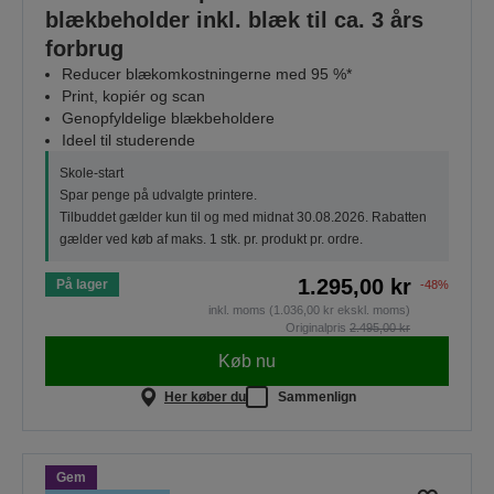
blækbeholder inkl. blæk til ca. 3 års
forbrug
Reducer blækomkostningerne med 95 %*
Print, kopiér og scan
Genopfyldelige blækbeholdere
Ideel til studerende
Skole-start
Spar penge på udvalgte printere.
Tilbuddet gælder kun til og med midnat 30.08.2026. Rabatten
gælder ved køb af maks. 1 stk. pr. produkt pr. ordre.
1.295,00 kr
På lager
-48%
inkl. moms (1.036,00 kr ekskl. moms)
Originalpris
2.495,00 kr
Køb nu
Her køber du
Sammenlign
Gem