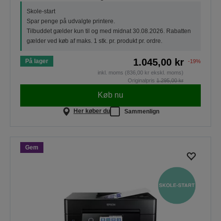
Skole-start
Spar penge på udvalgte printere.
Tilbuddet gælder kun til og med midnat 30.08.2026. Rabatten
gælder ved køb af maks. 1 stk. pr. produkt pr. ordre.
1.045,00 kr
På lager
-19%
inkl. moms (836,00 kr ekskl. moms)
Originalpris
1.295,00 kr
Køb nu
Her køber du
Sammenlign
Gem