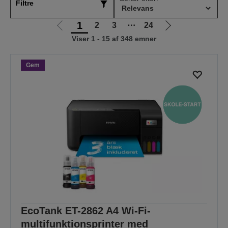
Filtre
1
2
3
⋯
24
Gå
Gå
Viser 1 - 15 af 348 emner
til
til
forrige
næste
side
side
Gem
EcoTank ET-2862 A4 Wi-Fi-
multifunktionsprinter med