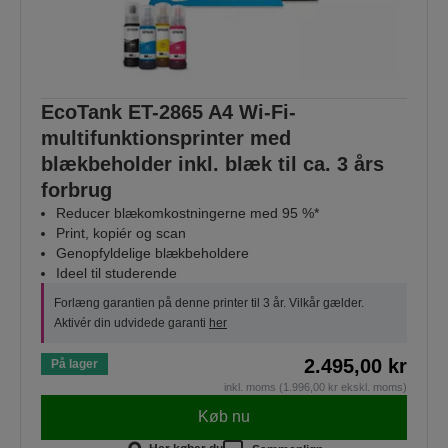
EcoTank ET-2865 A4 Wi-Fi-
multifunktionsprinter med
blækbeholder inkl. blæk til ca. 3 års
forbrug
Reducer blækomkostningerne med 95 %*
Print, kopiér og scan
Genopfyldelige blækbeholdere
Ideel til studerende
Forlæng garantien på denne printer til 3 år. Vilkår gælder.
Aktivér din udvidede garanti
her
2.495,00 kr
På lager
inkl. moms (1.996,00 kr ekskl. moms)
Køb nu