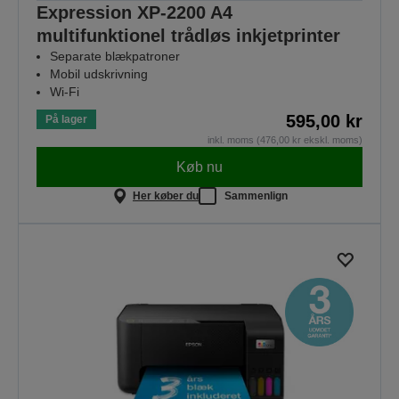
Expression XP-2200 A4
multifunktionel trådløs inkjetprinter
Separate blækpatroner
Mobil udskrivning
Wi-Fi
595,00 kr
På lager
inkl. moms (476,00 kr ekskl. moms)
Køb nu
Her køber du
Sammenlign