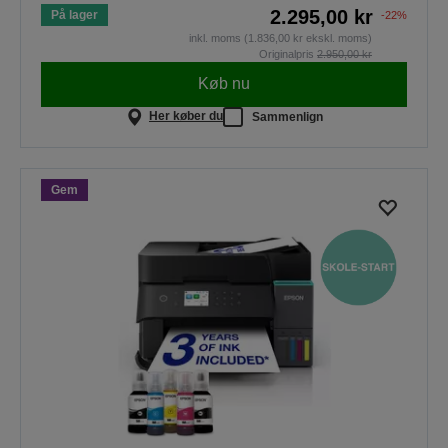
2.295,00 kr
På lager
-22%
inkl. moms (1.836,00 kr ekskl. moms)
Originalpris
2.950,00 kr
Køb nu
Her køber du
Sammenlign
Gem