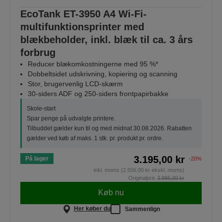
EcoTank ET-3950 A4 Wi-Fi-
multifunktionsprinter med
blækbeholder, inkl. blæk til ca. 3 års
forbrug
Reducer blækomkostningerne med 95 %*
Dobbeltsidet udskrivning, kopiering og scanning
Stor, brugervenlig LCD-skærm
30-siders ADF og 250-siders frontpapirbakke
Skole-start
Spar penge på udvalgte printere.
Tilbuddet gælder kun til og med midnat 30.08.2026. Rabatten
gælder ved køb af maks. 1 stk. pr. produkt pr. ordre.
3.195,00 kr
På lager
-20%
inkl. moms (2.556,00 kr ekskl. moms)
Originalpris
3.995,00 kr
Køb nu
Her køber du
Sammenlign