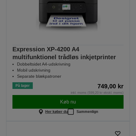
Expression XP-4200 A4
multifunktionel trådløs inkjetprinter
Dobbeltsidet A4-udskrivning
Mobil udskrivning
Separate blækpatroner
749,00 kr
På lager
inkl. moms (599,20 kr ekskl. moms)
Køb nu
Her køber du
Sammenlign