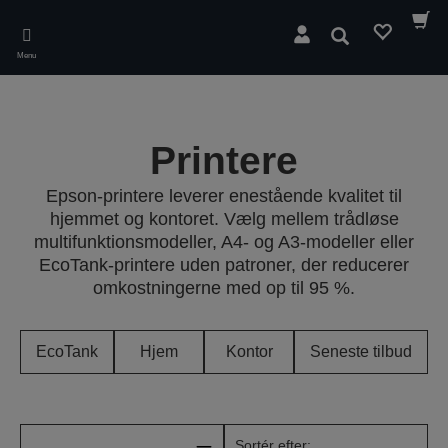
Skip
to
Søg
main
Menu
content
Printere
Epson-printere leverer enestående kvalitet til
hjemmet og kontoret. Vælg mellem trådløse
multifunktionsmodeller, A4- og A3-modeller eller
EcoTank-printere uden patroner, der reducerer
omkostningerne med op til 95 %.
EcoTank
Hjem
Kontor
Seneste tilbud
Sortér efter: