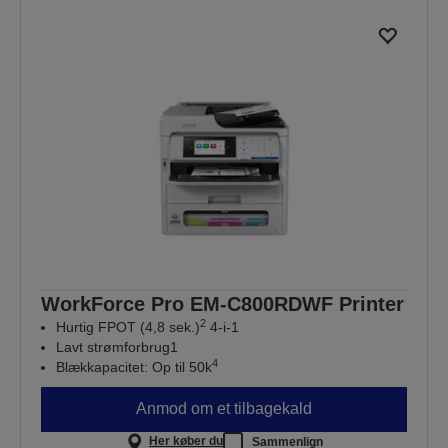
WorkForce Pro EM-C800RDWF Printer
2
Hurtig FPOT (4,8 sek.)
4-i-1
Lavt strømforbrug1
4
Blækkapacitet: Op til 50k
Anmod om et tilbagekald
Her køber du
Sammenlign