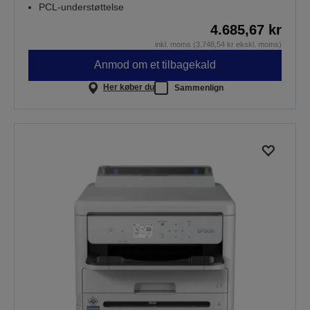
PCL-understøttelse
4.685,67 kr
inkl. moms (3.748,54 kr ekskl. moms)
Anmod om et tilbagekald
Her køber du
Sammenlign