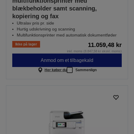
multifunktionsprinter med
blækbeholder samt scanning,
kopiering og fax
Ultralav pris pr. side
Hurtig udskrivning og scanning
Multifunktionsprinter med automatisk dokumentføder
11.059,48 kr
Ikke på lager
inkl. moms (8.847,58 kr ekskl. moms)
Anmod om et tilbagekald
Her køber du
Sammenlign