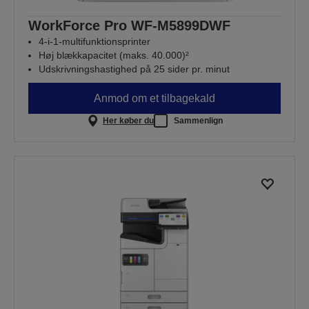
WorkForce Pro WF-M5899DWF
4-i-1-multifunktionsprinter
Høj blækkapacitet (maks. 40.000)²
Udskrivningshastighed på 25 sider pr. minut
Anmod om et tilbagekald
Her køber du
Sammenlign