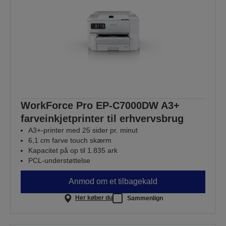
WorkForce Pro EP-C7000DW A3+
farveinkjetprinter til erhvervsbrug
A3+-printer med 25 sider pr. minut
6,1 cm farve touch skærm
Kapacitet på op til 1.835 ark
PCL-understøttelse
Anmod om et tilbagekald
Her køber du
Sammenlign