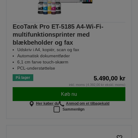
EcoTank Pro ET-5185 A4-Wi-Fi-
multifunktionsprinter med
blækbeholder og fax
Udskriv i A4, kopiér, scan og fax
Automatisk dokumentføder
6,1 cm farve touch-skærm
PCL-understøttelse
5.490,00 kr
På lager
inkl. moms (4.392,00 kr ekskl. moms)
Køb nu
Her køber du
Anmod om et tilbagekald
Sammenlign