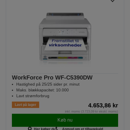
WorkForce Pro WF-C5390DW
Hastighed på 25/25 sider pr. minut
Maks. blækkapacitet: 10.000
Lavt strømforbrug
4.653,86 kr
Lavt på lager
inkl. moms (3.723,09 kr ekskl. moms)
Køb nu
Her køber du
Anmod om et tilbagekald