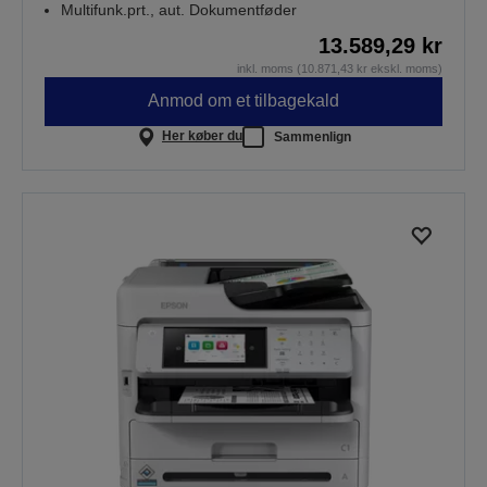
Multifunk.prt., aut. Dokumentføder
13.589,29 kr
inkl. moms (10.871,43 kr ekskl. moms)
Anmod om et tilbagekald
Her køber du
Sammenlign