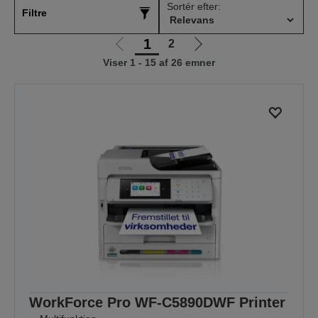
Sortér efter:
Filtre
1
2
Gå
Gå
Viser 1 - 15 af 26 emner
til
til
forrige
næste
side
side
WorkForce Pro WF-C5890DWF Printer