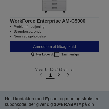
WorkForce Enterprise AM-C5000
Problemfri betjening
Strømbesparende
Nem vedligeholdelse
Anmod om et tilbagekald
Her køber du
Sammenlign
Viser 1 - 15 af 26 emner
1
2
Gå
Gå
til
til
forrige
næste
side
side
Hold kontakten med Epson, og modtag straks en
kuponkode, der giver dig
10% RABAT*
på din