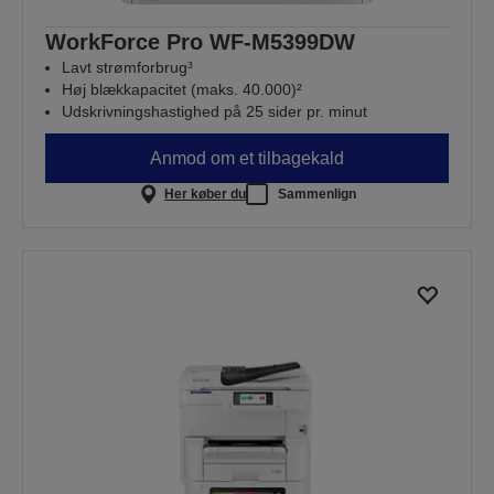
WorkForce Pro WF-M5399DW
Lavt strømforbrug³
Høj blækkapacitet (maks. 40.000)²
Udskrivningshastighed på 25 sider pr. minut
Anmod om et tilbagekald
Her køber du
Sammenlign