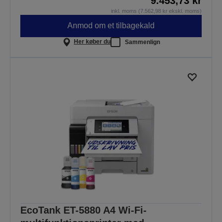
9.453,73 kr
inkl. moms (7.562,98 kr ekskl. moms)
Anmod om et tilbagekald
Her køber du
Sammenlign
EcoTank ET-5880 A4 Wi-Fi-