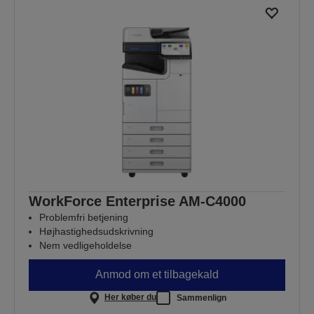
WorkForce Enterprise AM-C4000
Problemfri betjening
Højhastighedsudskrivning
Nem vedligeholdelse
Anmod om et tilbagekald
Her køber du
Sammenlign