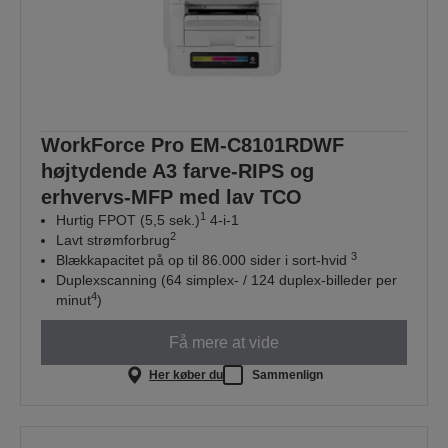
WorkForce Pro EM-C8101RDWF
højtydende A3 farve-RIPS og
erhvervs-MFP med lav TCO
1
Hurtig FPOT (5,5 sek.)
4-i-1
2
Lavt strømforbrug
3
Blækkapacitet på op til 86.000 sider i sort-hvid
Duplexscanning (64 simplex- / 124 duplex-billeder per
4
minut
)
Få mere at vide
Her køber du
Sammenlign