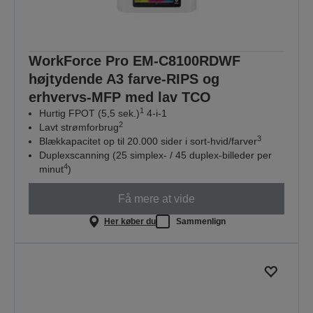
WorkForce Pro EM-C8100RDWF
højtydende A3 farve-RIPS og
erhvervs-MFP med lav TCO
1
Hurtig FPOT (5,5 sek.)
4-i-1
2
Lavt strømforbrug
3
Blækkapacitet op til 20.000 sider i sort-hvid/farver
Duplexscanning (25 simplex- / 45 duplex-billeder per
4
minut
)
Få mere at vide
Her køber du
Sammenlign