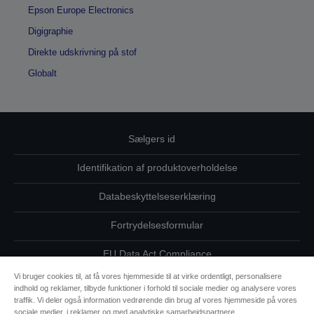
Epson Europe Electronics
Digigraphie
Direkte udskrivning på stof
Globalt
Sælgers id
Identifikation af produktoverholdelse
Databeskyttelseserklæring
Fortrydelsesformular
EU Data Act Compliance
Vi bruger cookies til, at få vores hjemmeside til at virke ordentligt, personalisere
Kontakt os vedrørende dine data
indhold og reklamer, tilbyde funktioner i forhold til sociale medier og analysere vores
traffik. Vi deler også information vedrørende din brug af vores hjemmeside på vores
Oplysninger om cookies
sociale medier, i reklamer og med analytiske samarbejdspartnere.