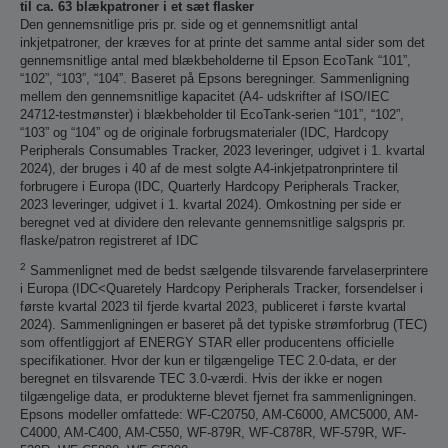
til ca. 63 blækpatroner i et sæt flasker
Den gennemsnitlige pris pr. side og et gennemsnitligt antal
inkjetpatroner, der kræves for at printe det samme antal sider som det
gennemsnitlige antal med blækbeholderne til Epson EcoTank “101”,
“102”, “103”, “104”. Baseret på Epsons beregninger. Sammenligning
mellem den gennemsnitlige kapacitet (A4- udskrifter af ISO/IEC
24712-testmønster) i blækbeholder til EcoTank-serien “101”, “102”,
“103” og “104” og de originale forbrugsmaterialer (IDC, Hardcopy
Peripherals Consumables Tracker, 2023 leveringer, udgivet i 1. kvartal
2024), der bruges i 40 af de mest solgte A4-inkjetpatronprintere til
forbrugere i Europa (IDC, Quarterly Hardcopy Peripherals Tracker,
2023 leveringer, udgivet i 1. kvartal 2024). Omkostning per side er
beregnet ved at dividere den relevante gennemsnitlige salgspris pr.
flaske/patron registreret af IDC
2
Sammenlignet med de bedst sælgende tilsvarende farvelaserprintere
i Europa (IDC<Quaretely Hardcopy Peripherals Tracker, forsendelser i
første kvartal 2023 til fjerde kvartal 2023, publiceret i første kvartal
2024). Sammenligningen er baseret på det typiske strømforbrug (TEC)
som offentliggjort af ENERGY STAR eller producentens officielle
specifikationer. Hvor der kun er tilgængelige TEC 2.0-data, er der
beregnet en tilsvarende TEC 3.0-værdi. Hvis der ikke er nogen
tilgængelige data, er produkterne blevet fjernet fra sammenligningen.
Epsons modeller omfattede: WF-C20750, AM-C6000, AMC5000, AM-
C4000, AM-C400, AM-C550, WF-879R, WF-C878R, WF-579R, WF-