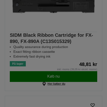
SIDM Black Ribbon Cartridge for FX-
890, FX-890A (C13S015329)
Quality assurance during production
Exact fitting ribbon cassette
Extremely fast drying ink
48,81 kr
På lager
inkl. moms (39,05 kr ekskl. moms)
Køb nu
Her køber du