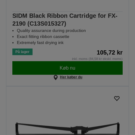
SIDM Black Ribbon Cartridge for FX-
2190 (C13S015327)
Quality assurance during production
Exact fitting ribbon cassette
Extremely fast drying ink
105,72 kr
På lager
inkl. moms (84,58 kr ekskl. moms)
Køb nu
Her køber du