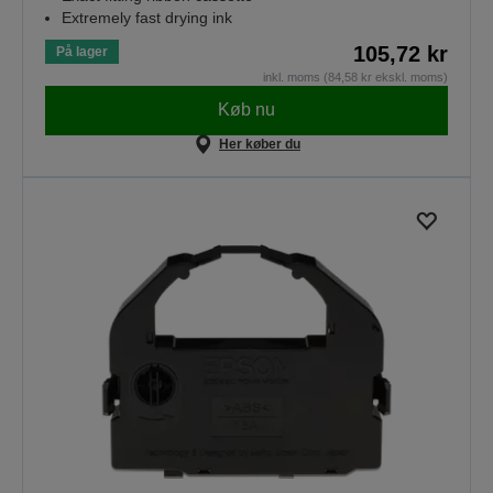
Extremely fast drying ink
105,72 kr
På lager
inkl. moms (84,58 kr ekskl. moms)
Køb nu
Her køber du