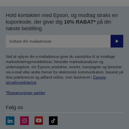
forrige
næste
side
side
Hold kontakten med Epson, og modtag straks en
kuponkode, der giver dig
10% RABAT*
på din
næste bestilling.
Send
Ved at oplyse din e-mailadresse giver du samtykke til at modtage
markedsføringsmeddelelser, herunder markedsanalyser og
undersøgelser, om Epsons produkter, events, kampagner og tjenester
via e-mail eller andre former for elektronisk kommunikation, baseret på
dine præferencer og adfærd online, som beskrevet i
Epsons
privatlivserklæring
.
*Begrænsninger gælder
Følg os