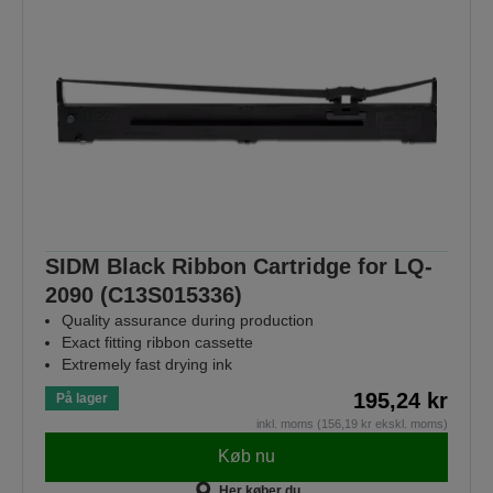
SIDM Black Ribbon Cartridge for LQ-
2090 (C13S015336)
Quality assurance during production
Exact fitting ribbon cassette
Extremely fast drying ink
195,24 kr
På lager
inkl. moms (156,19 kr ekskl. moms)
Køb nu
Her køber du