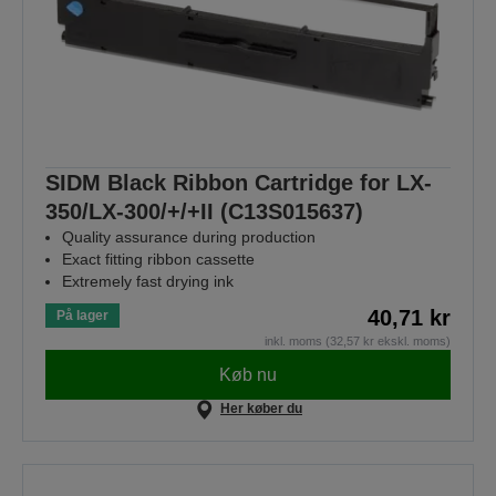
SIDM Black Ribbon Cartridge for LX-
350/LX-300/+/+II (C13S015637)
Quality assurance during production
Exact fitting ribbon cassette
Extremely fast drying ink
40,71 kr
På lager
inkl. moms (32,57 kr ekskl. moms)
Køb nu
Her køber du