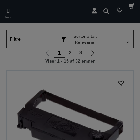
Skip
to
Søg
main
Menu
content
Sortér efter:
Filtre
1
2
3
Gå
Gå
Viser 1 - 15 af 32 emner
til
til
forrige
næste
side
side