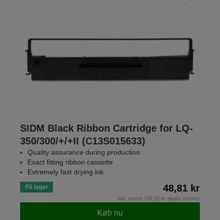
SIDM Black Ribbon Cartridge for LQ-
350/300/+/+II (C13S015633)
Quality assurance during production
Exact fitting ribbon cassette
Extremely fast drying ink
48,81 kr
På lager
inkl. moms (39,05 kr ekskl. moms)
Køb nu