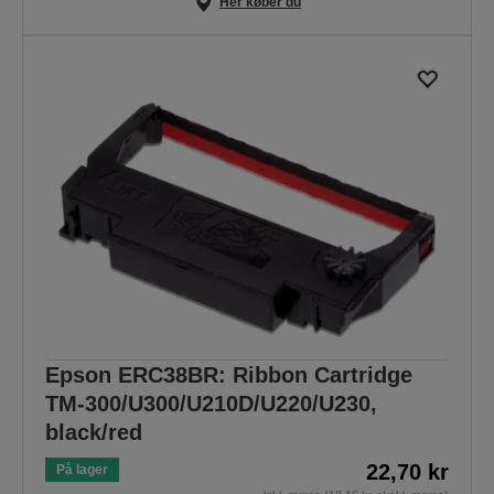
Her køber du
Epson ERC38BR: Ribbon Cartridge
TM-300/U300/U210D/U220/U230,
black/red
22,70 kr
På lager