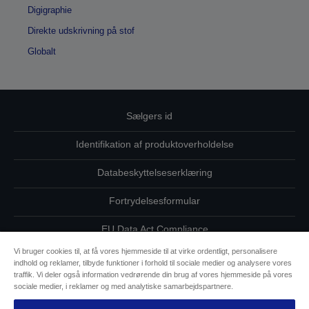
Digigraphie
Direkte udskrivning på stof
Globalt
Sælgers id
Identifikation af produktoverholdelse
Databeskyttelseserklæring
Fortrydelsesformular
EU Data Act Compliance
Vi bruger cookies til, at få vores hjemmeside til at virke ordentligt, personalisere
Kontakt os vedrørende dine data
indhold og reklamer, tilbyde funktioner i forhold til sociale medier og analysere vores
traffik. Vi deler også information vedrørende din brug af vores hjemmeside på vores
Oplysninger om cookies
sociale medier, i reklamer og med analytiske samarbejdspartnere.