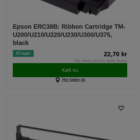
Epson ERC38B: Ribbon Cartridge TM-
U200/U210/U220/U230/U300/U375,
black
22,70 kr
På lager
inkl. moms (18,16 kr ekskl. moms)
Køb nu
Her køber du