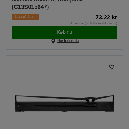
(C13S015647)
73,22 kr
Lavt på lager
inkl. moms (58,58 kr ekskl. moms)
Køb nu
Her køber du