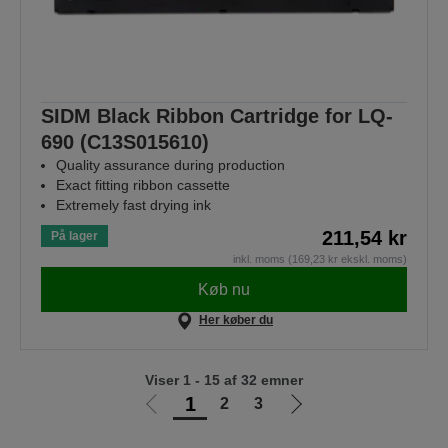
SIDM Black Ribbon Cartridge for LQ-
690 (C13S015610)
Quality assurance during production
Exact fitting ribbon cassette
Extremely fast drying ink
211,54 kr
På lager
inkl. moms (169,23 kr ekskl. moms)
Køb nu
Her køber du
Viser 1 - 15 af 32 emner
1
2
3
Gå
Gå
til
til