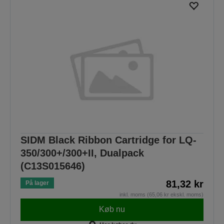
SIDM Black Ribbon Cartridge for LQ-
350/300+/300+II, Dualpack
(C13S015646)
81,32 kr
På lager
inkl. moms (65,06 kr ekskl. moms)
Køb nu