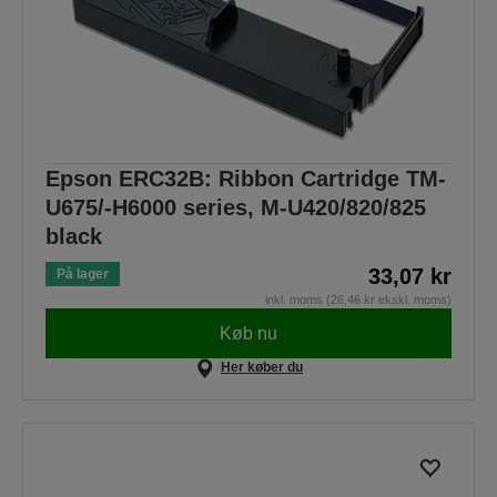
Epson ERC32B: Ribbon Cartridge TM-
U675/-H6000 series, M-U420/820/825
black
33,07 kr
På lager
inkl. moms (26,46 kr ekskl. moms)
Køb nu
Her køber du