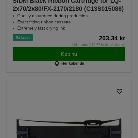
SIDM Black Ribbon Cartridge for LQ-
2x70/2x80/FX-2170/2180 (C13S015086)
Quality assurance during production
Exact fitting ribbon cassette
Extremely fast drying ink
203,34 kr
På lager
inkl. moms (162,67 kr ekskl. moms)
Køb nu
Her køber du