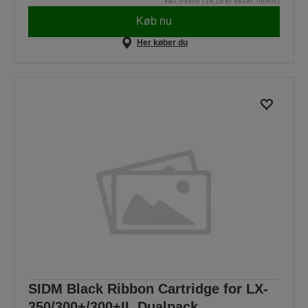
inkl. moms (18,16 kr ekskl. moms)
Køb nu
Her køber du
SIDM Black Ribbon Cartridge for LX-
350/300+/300+II, Dualpack