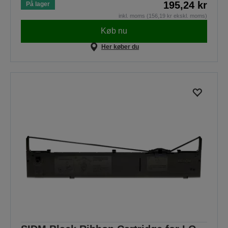
195,24 kr
På lager
inkl. moms (156,19 kr ekskl. moms)
Køb nu
Her køber du