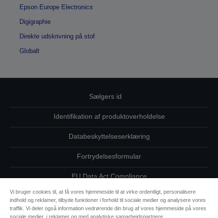
Epson Europe Electronics
Digigraphie
Direkte udskrivning på stof
Globalt
Sælgers id
Identifikation af produktoverholdelse
Databeskyttelseserklæring
Fortrydelsesformular
EU Data Act Compliance
Vi bruger cookies til, at få vores hjemmeside til at virke ordentligt, personalisere
Kontakt os vedrørende dine data
indhold og reklamer, tilbyde funktioner i forhold til sociale medier og analysere vores
traffik. Vi deler også information vedrørende din brug af vores hjemmeside på vores
Oplysninger om cookies
sociale medier, i reklamer og med analytiske samarbejdspartnere.