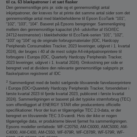
til ca. 63 blækpatroner i et sæt flasker
Den gennemsnitlige pris pr. side og et gennemsnitligt antal
inkjetpatroner, der kræves for at printe det samme antal sider som det
gennemsnitlige antal med blækbeholderne til Epson EcoTank “101”,
“102”, “103”, “104”. Baseret på Epsons beregninger. Sammenligning
mellem den gennemsnitlige kapacitet (A4- udskrifter af ISO/IEC
24712-testmønster) i blækbeholder til EcoTank-serien “101”, “102”,
“103” og “104” og de originale forbrugsmaterialer (IDC, Hardcopy
Peripherals Consumables Tracker, 2023 leveringer, udgivet i 1. kvartal
2024), der bruges i 40 af de mest solgte A4-inkjetpatronprintere til
forbrugere i Europa (IDC, Quarterly Hardcopy Peripherals Tracker,
2023 leveringer, udgivet i 1. kvartal 2024). Omkostning per side er
beregnet ved at dividere den relevante gennemsnitlige salgspris pr.
flaske/patron registreret af IDC
2
Sammenlignet med de bedst sælgende tilsvarende farvelaserprintere
i Europa (IDC<Quaretely Hardcopy Peripherals Tracker, forsendelser i
første kvartal 2023 til fjerde kvartal 2023, publiceret i første kvartal
2024). Sammenligningen er baseret på det typiske strømforbrug (TEC)
som offentliggjort af ENERGY STAR eller producentens officielle
specifikationer. Hvor der kun er tilgængelige TEC 2.0-data, er der
beregnet en tilsvarende TEC 3.0-værdi. Hvis der ikke er nogen
tilgængelige data, er produkterne blevet fjernet fra sammenligningen.
Epsons modeller omfattede: WF-C20750, AM-C6000, AMC5000, AM-
C4000, AM-C400, AM-C550, WF-879R, WF-C878R, WF-579R, WF-