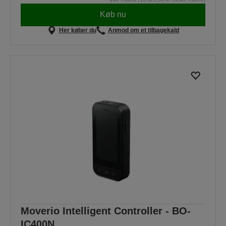
Køb nu
Her køber du
Anmod om et tilbagekald
Moverio Intelligent Controller - BO-
IC400N