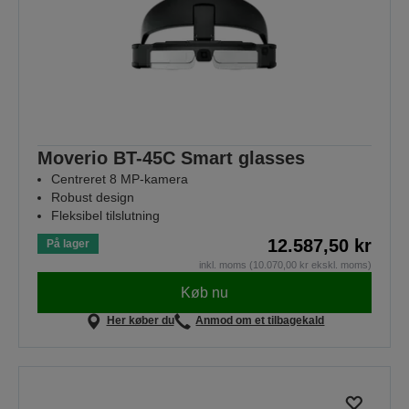
Moverio BT-45C Smart glasses
Centreret 8 MP-kamera
Robust design
Fleksibel tilslutning
12.587,50 kr
På lager
inkl. moms (10.070,00 kr ekskl. moms)
Køb nu
Her køber du
Anmod om et tilbagekald