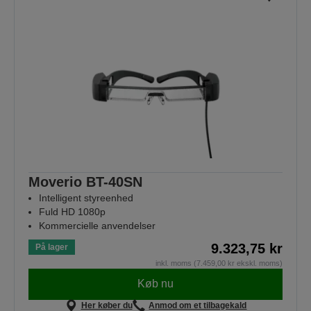
Moverio BT-40SN
Intelligent styreenhed
Fuld HD 1080p
Kommercielle anvendelser
9.323,75 kr
På lager
inkl. moms (7.459,00 kr ekskl. moms)
Køb nu
Her køber du
Anmod om et tilbagekald