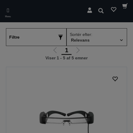
Skip
to
Søg
main
Menu
content
Sortér efter:
Filtre
1
Gå
Gå
Viser 1 - 5 af 5 emner
til
til
forrige
næste
side
side