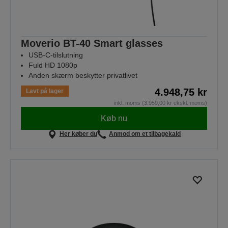
Moverio BT-40 Smart glasses
USB-C-tilslutning
Fuld HD 1080p
Anden skærm beskytter privatlivet
4.948,75 kr
Lavt på lager
inkl. moms (3.959,00 kr ekskl. moms)
Køb nu
Her køber du
Anmod om et tilbagekald