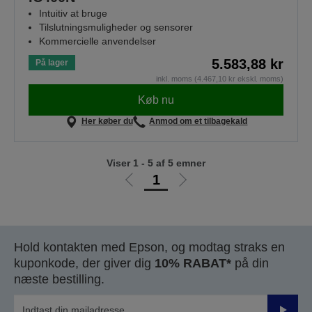
Intuitiv at bruge
Tilslutningsmuligheder og sensorer
Kommercielle anvendelser
5.583,88 kr
På lager
inkl. moms (4.467,10 kr ekskl. moms)
Køb nu
Her køber du
Anmod om et tilbagekald
Viser 1 - 5 af 5 emner
1
Gå
Gå
til
til
forrige
næste
side
side
Hold kontakten med Epson, og modtag straks en
kuponkode, der giver dig
10% RABAT*
på din
næste bestilling.