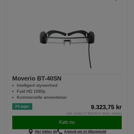
Moverio BT-40SN
Intelligent styreenhed
Fuld HD 1080p
Kommercielle anvendelser
9.323,75 kr
På lager
inkl. moms (7.459,00 kr ekskl. moms)
Køb nu
Her køber du
Anmod om et tilbagekald