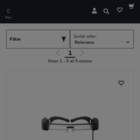
Skip
to
Søg
main
Menu
content
Sortér efter:
Filtre
1
Gå
Gå
Viser 1 - 5 af 5 emner
til
til
forrige
næste
side
side