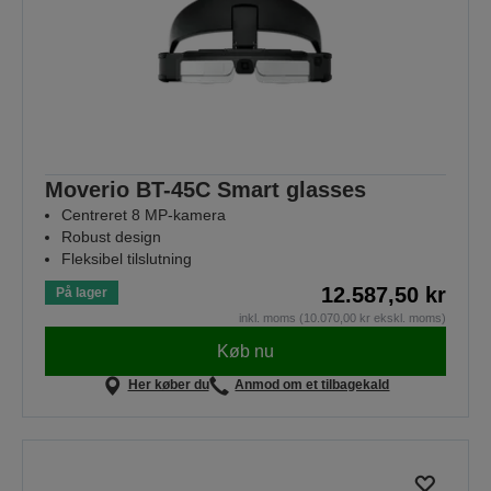
Moverio BT-45C Smart glasses
Centreret 8 MP-kamera
Robust design
Fleksibel tilslutning
12.587,50 kr
På lager
inkl. moms (10.070,00 kr ekskl. moms)
Køb nu
Her køber du
Anmod om et tilbagekald