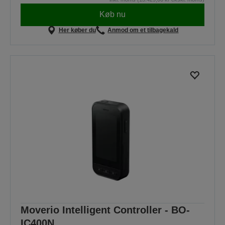
Køb nu
Her køber du
Anmod om et tilbagekald
Moverio Intelligent Controller - BO-
IC400N