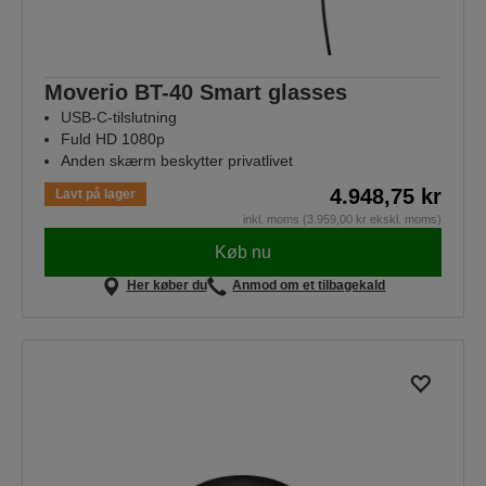
Moverio BT-40 Smart glasses
USB-C-tilslutning
Fuld HD 1080p
Anden skærm beskytter privatlivet
4.948,75 kr
Lavt på lager
inkl. moms (3.959,00 kr ekskl. moms)
Køb nu
Her køber du
Anmod om et tilbagekald