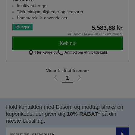
Intuitiv at bruge
Tilslutningsmuligheder og sensorer
Kommercielle anvendelser
5.583,88 kr
På lager
inkl. moms (4.467,10 kr ekskl. moms)
Køb nu
Her køber du
Anmod om et tilbagekald
Viser 1 - 5 af 5 emner
1
Gå
Gå
til
til
forrige
næste
side
side
Hold kontakten med Epson, og modtag straks en
kuponkode, der giver dig
10% RABAT*
på din
næste bestilling.