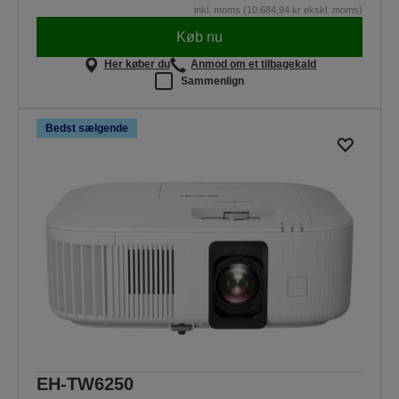
inkl. moms (10.684,94 kr ekskl. moms)
Køb nu
Her køber du
Anmod om et tilbagekald
Sammenlign
Bedst sælgende
EH-TW6250