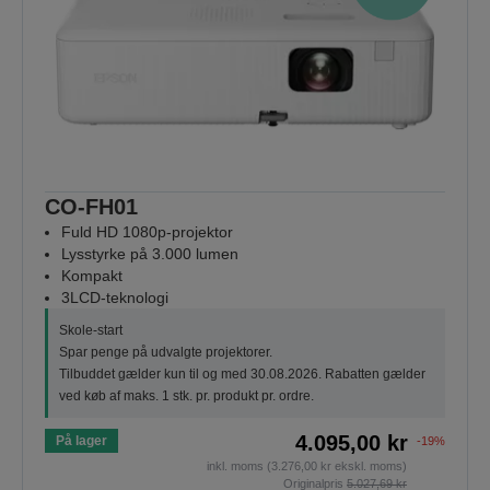
CO-FH01
Fuld HD 1080p-projektor
Lysstyrke på 3.000 lumen
Kompakt
3LCD-teknologi
Skole-start
Spar penge på udvalgte projektorer.
Tilbuddet gælder kun til og med 30.08.2026. Rabatten gælder
ved køb af maks. 1 stk. pr. produkt pr. ordre.
4.095,00 kr
På lager
-19%
inkl. moms (3.276,00 kr ekskl. moms)
Originalpris
5.027,69 kr