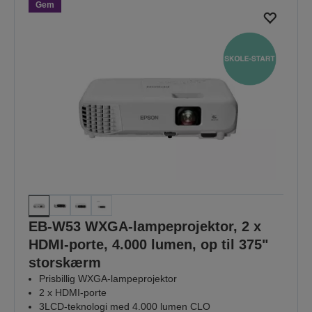
side
side
Gem
EB-W53 WXGA-lampeprojektor, 2 x
HDMI-porte, 4.000 lumen, op til 375"
storskærm
Prisbillig WXGA-lampeprojektor
2 x HDMI-porte
3LCD-teknologi med 4.000 lumen CLO