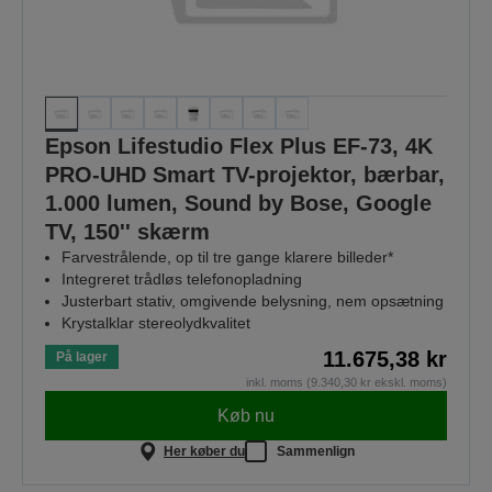
Epson Lifestudio Flex Plus EF-73, 4K
PRO-UHD Smart TV-projektor, bærbar,
1.000 lumen, Sound by Bose, Google
TV, 150'' skærm
Farvestrålende, op til tre gange klarere billeder*
Integreret trådløs telefonopladning
Justerbart stativ, omgivende belysning, nem opsætning
Krystalklar stereolydkvalitet
11.675,38 kr
På lager
inkl. moms (9.340,30 kr ekskl. moms)
Køb nu
Her køber du
Sammenlign