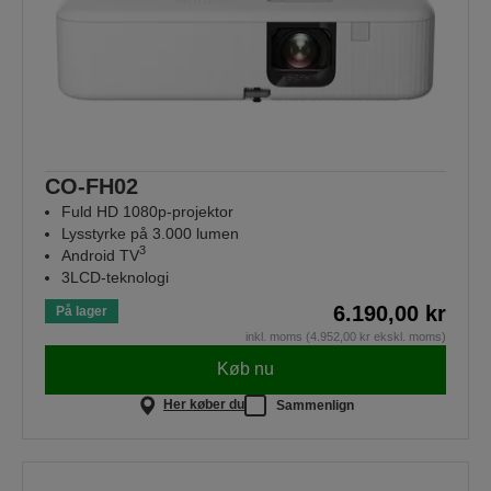
CO-FH02
Fuld HD 1080p-projektor
Lysstyrke på 3.000 lumen
3
Android TV
3LCD-teknologi
6.190,00 kr
På lager
inkl. moms (4.952,00 kr ekskl. moms)
Køb nu
Her køber du
Sammenlign