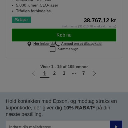
5.000 lumen CLO-laser
Trådløs forbindelse
38.767,12 kr
På lager
inkl. moms (31.013,70 kr ekskl. moms)
Køb nu
Her køber du
Anmod om et tilbagekald
Sammenlign
Viser 1 - 15 af 105 emner
1
2
3
⋯
7
Gå
Gå
til
til
forrige
næste
side
side
Hold kontakten med Epson, og modtag straks en
kuponkode, der giver dig
10% RABAT*
på din
næste bestilling.