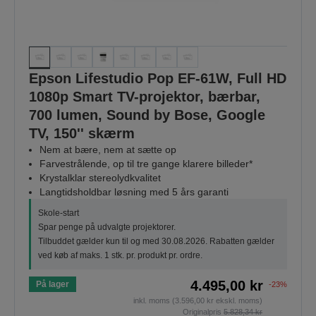
Epson Lifestudio Pop EF-61W, Full HD
1080p Smart TV-projektor, bærbar,
700 lumen, Sound by Bose, Google
TV, 150'' skærm
Nem at bære, nem at sætte op
Farvestrålende, op til tre gange klarere billeder*
Krystalklar stereolydkvalitet
Langtidsholdbar løsning med 5 års garanti
Skole-start
Spar penge på udvalgte projektorer.
Tilbuddet gælder kun til og med 30.08.2026. Rabatten gælder
ved køb af maks. 1 stk. pr. produkt pr. ordre.
4.495,00 kr
På lager
-23%
inkl. moms (3.596,00 kr ekskl. moms)
Originalpris
5.828,34 kr