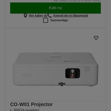
inkl. moms (10.599,25 kr ekskl. moms)
Køb nu
Her køber du
Anmod om et tilbagekald
Sammenlign
CO-W01 Projector
WXGA-projektor