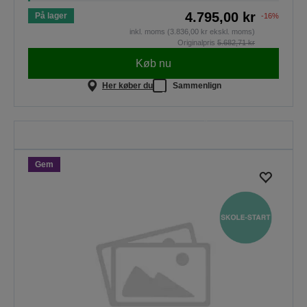
4.795,00 kr
På lager
-16%
inkl. moms (3.836,00 kr ekskl. moms)
Originalpris
5.682,71 kr
Køb nu
Her køber du
Sammenlign
Skole-start
Spar penge på udvalgte
projektorer. Tilbuddet gælder kun
til og med 30.08.2026.
Gem
SE ALLE TILBUD