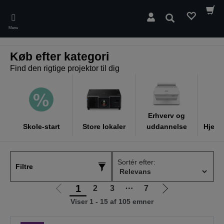
Skip
to
Søg
main
Menu
content
Køb efter kategori
Find den rigtige projektor til dig
Erhverv og
Skole-start
Store lokaler
uddannelse
Hjemm
Sortér efter:
Filtre
1
2
3
⋯
7
Gå
Gå
Viser 1 - 15 af 105 emner
til
til
forrige
næste