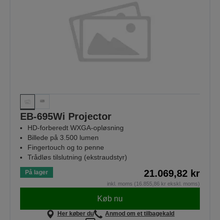
EB-695Wi Projector
HD-forberedt WXGA-opløsning
Billede på 3.500 lumen
Fingertouch og to penne
Trådløs tilslutning (ekstraudstyr)
21.069,82 kr
På lager
inkl. moms (16.855,86 kr ekskl. moms)
Køb nu
Her køber du
Anmod om et tilbagekald