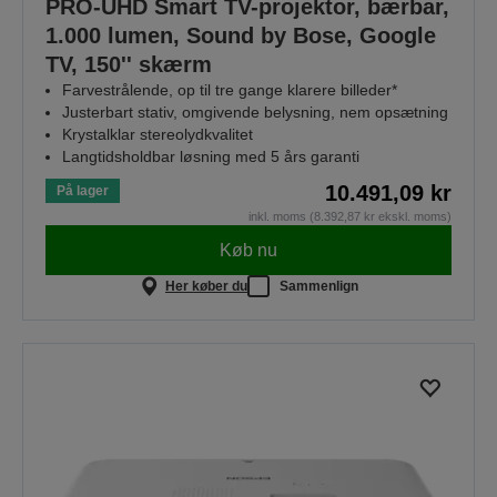
PRO-UHD Smart TV-projektor, bærbar,
1.000 lumen, Sound by Bose, Google
TV, 150'' skærm
Farvestrålende, op til tre gange klarere billeder*
Justerbart stativ, omgivende belysning, nem opsætning
Krystalklar stereolydkvalitet
Langtidsholdbar løsning med 5 års garanti
10.491,09 kr
På lager
inkl. moms (8.392,87 kr ekskl. moms)
Køb nu
Her køber du
Sammenlign