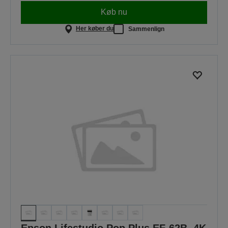
Køb nu
Her køber du
Sammenlign
Epson Lifestudio Pop Plus EF-62B, 4K