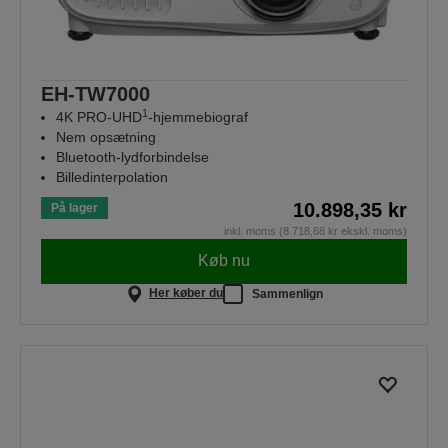
EH-TW7000
1
4K PRO-UHD
-hjemmebiograf
Nem opsætning
Bluetooth-lydforbindelse
Billedinterpolation
10.898,35 kr
På lager
inkl. moms (8.718,68 kr ekskl. moms)
Køb nu
Her køber du
Sammenlign