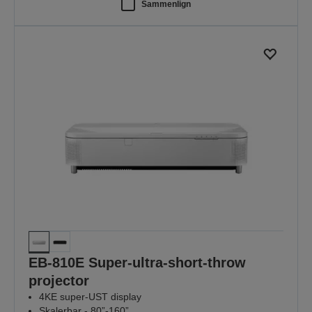
Sammenlign
EB-810E Super-ultra-short-throw
projector
4KE super-UST display
Skalerbar - 80”-160”