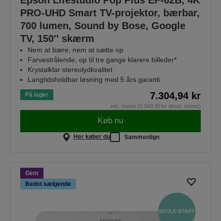
PRO-UHD Smart TV-projektor, bærbar,
700 lumen, Sound by Bose, Google
TV, 150'' skærm
Nem at bære, nem at sætte op
Farvestrålende, op til tre gange klarere billeder*
Krystalklar stereolydkvalitet
Langtidsholdbar løsning med 5 års garanti
7.304,94 kr
På lager
inkl. moms (5.843,95 kr ekskl. moms)
Køb nu
Her køber du
Sammenlign
Gem
Bedst sælgende