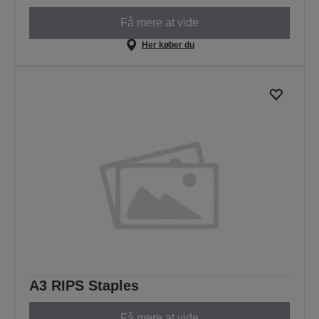
Få mere at vide
Her køber du
A3 RIPS Staples
Få mere at vide