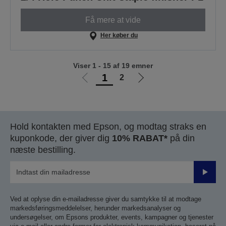
Få mere at vide
Her køber du
Viser 1 - 15 af 19 emner
1
2
Gå
Gå
til
til
forrige
næste
side
side
Hold kontakten med Epson, og modtag straks en
kuponkode, der giver dig
10% RABAT*
på din
næste bestilling.
Send
Ved at oplyse din e-mailadresse giver du samtykke til at modtage
markedsføringsmeddelelser, herunder markedsanalyser og
undersøgelser, om Epsons produkter, events, kampagner og tjenester