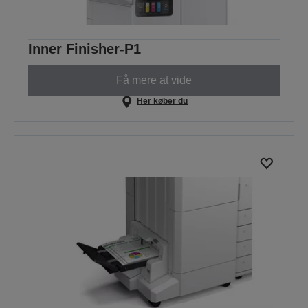
Inner Finisher-P1
Få mere at vide
Her køber du