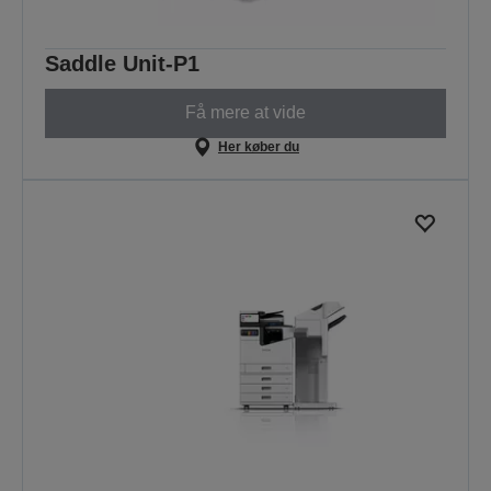
Saddle Unit-P1
Få mere at vide
Her køber du