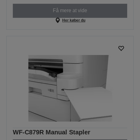
Få mere at vide
Her køber du
WF-C879R Manual Stapler