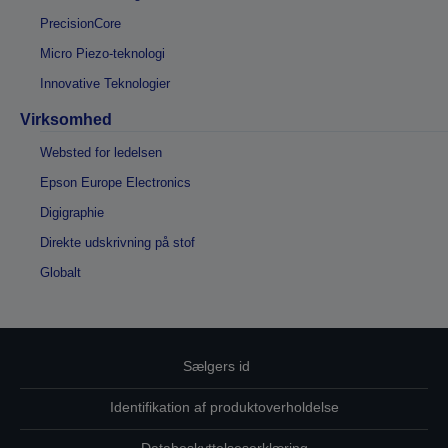
PrecisionCore
Micro Piezo-teknologi
Innovative Teknologier
Virksomhed
Websted for ledelsen
Epson Europe Electronics
Digigraphie
Direkte udskrivning på stof
Globalt
Sælgers id
Identifikation af produktoverholdelse