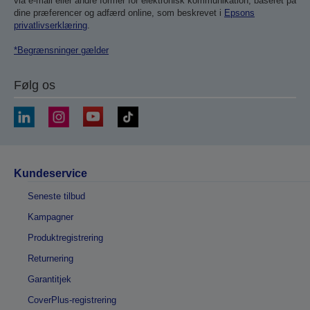
via e-mail eller andre former for elektronisk kommunikation, baseret på
dine præferencer og adfærd online, som beskrevet i
Epsons
privatlivserklæring
.
*Begrænsninger gælder
Følg os
Kundeservice
Seneste tilbud
Kampagner
Produktregistrering
Returnering
Garantitjek
CoverPlus-registrering