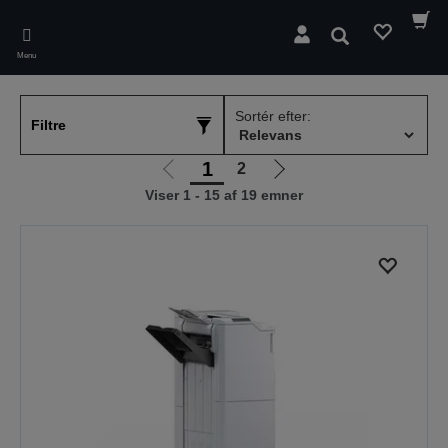
Skip
to
Søg
main
Menu
content
Sortér efter:
Filtre
1
2
Gå
Gå
Viser 1 - 15 af 19 emner
til
til
forrige
næste
side
side