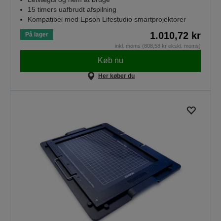
15 timers uafbrudt afspilning
Kompatibel med Epson Lifestudio smartprojektorer
1.010,72 kr
På lager
inkl. moms (808,58 kr ekskl. moms)
Køb nu
Her køber du