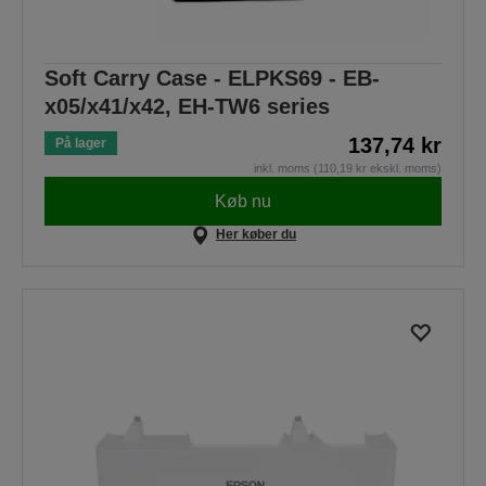
Soft Carry Case - ELPKS69 - EB-
x05/x41/x42, EH-TW6 series
137,74 kr
På lager
inkl. moms (110,19 kr ekskl. moms)
Køb nu
Her køber du