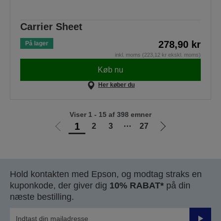
Carrier Sheet
278,90 kr
På lager
inkl. moms (223,12 kr ekskl. moms)
Køb nu
Her køber du
Viser 1 - 15 af 398 emner
1
2
3
⋯
27
Gå
Gå
til
til
forrige
næste
side
side
Hold kontakten med Epson, og modtag straks en
kuponkode, der giver dig
10% RABAT*
på din
næste bestilling.