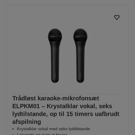
Trådløst karaoke-mikrofonsæt
ELPKM01 – Krystalklar vokal, seks
lydtilstande, op til 15 timers uafbrudt
afspilning
Krystalklar vokal med seks lydtilstande
Letvægts og nem at bruge