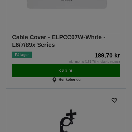
Cable Cover - ELPCC07W-White -
L6/7/89x Series
189,70 kr
På lager
inkl. moms (151,76 kr ekskl. moms)
Køb nu
Her køber du