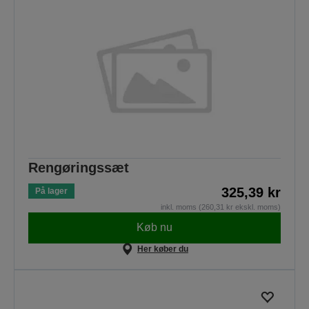
Rengøringssæt
325,39 kr
På lager
inkl. moms (260,31 kr ekskl. moms)
Køb nu
Her køber du