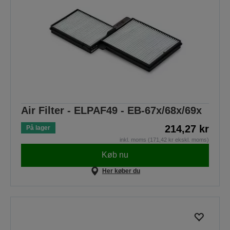
Air Filter - ELPAF49 - EB-67x/68x/69x
214,27 kr
På lager
inkl. moms (171,42 kr ekskl. moms)
Køb nu
Her køber du