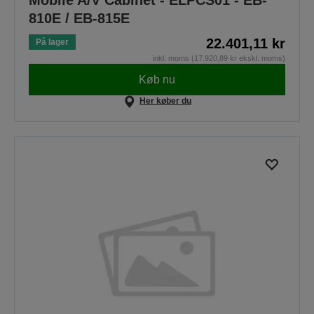
Mobile A/V Cabinet - ELPCS01 - EB-
810E / EB-815E
22.401,11 kr
På lager
inkl. moms (17.920,89 kr ekskl. moms)
Køb nu
Her køber du