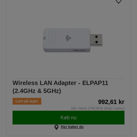
Wireless LAN Adapter - ELPAP11
(2.4GHz & 5GHz)
992,61 kr
Lavt på lager
inkl. moms (794,09 kr ekskl. moms)
Køb nu
Her køber du