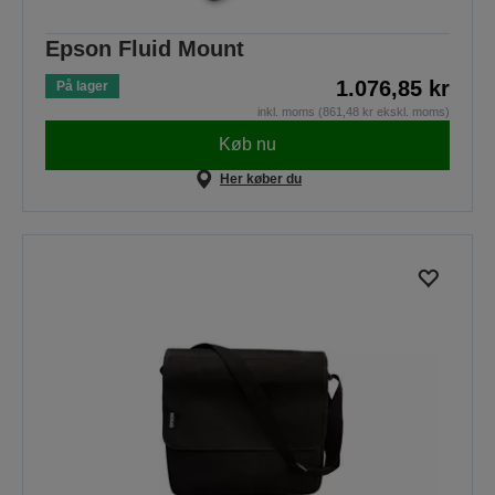
Epson Fluid Mount
1.076,85 kr
På lager
inkl. moms (861,48 kr ekskl. moms)
Køb nu
Her køber du