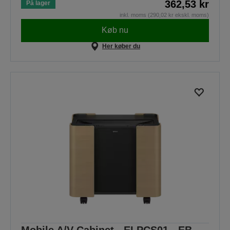
362,53 kr
På lager
inkl. moms (290,02 kr ekskl. moms)
Køb nu
Her køber du