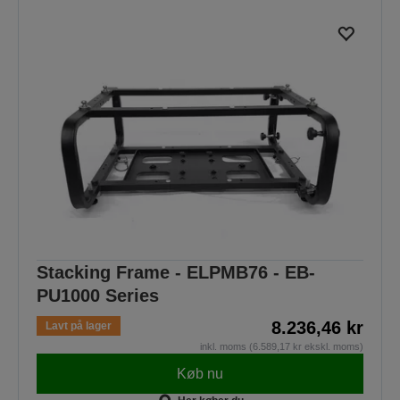
Stacking Frame - ELPMB76 - EB-
PU1000 Series
8.236,46 kr
Lavt på lager
inkl. moms (6.589,17 kr ekskl. moms)
Køb nu