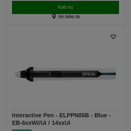
Køb nu
Her køber du
Interactive Pen - ELPPN05B - Blue -
EB-6xxWi/Ui / 14xxUi