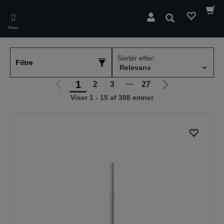
Skip
to
Søg
main
Menu
content
Sortér efter:
Filtre
1
2
3
⋯
27
Gå
Gå
Viser 1 - 15 af 398 emner
til
til
forrige
næste
side
side