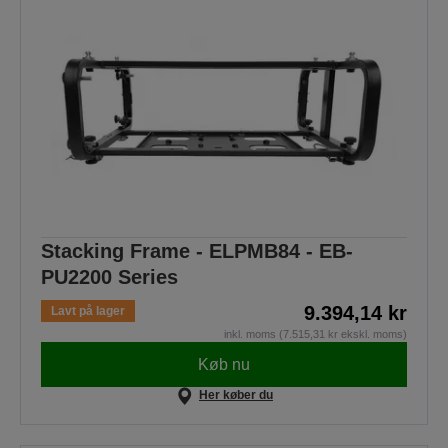
Stacking Frame - ELPMB84 - EB-
PU2200 Series
9.394,14 kr
Lavt på lager
inkl. moms (7.515,31 kr ekskl. moms)
Køb nu
Her køber du