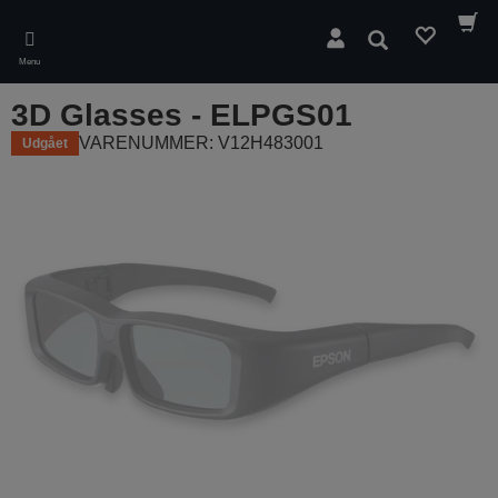
Skip
to
Søg
main
Menu
content
3D Glasses - ELPGS01
VARENUMMER: V12H483001
Udgået