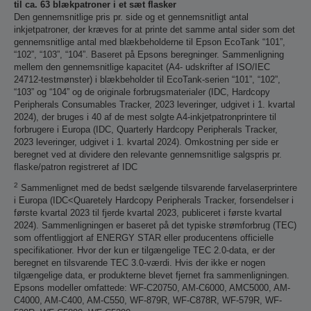
til ca. 63 blækpatroner i et sæt flasker
Den gennemsnitlige pris pr. side og et gennemsnitligt antal
inkjetpatroner, der kræves for at printe det samme antal sider som det
gennemsnitlige antal med blækbeholderne til Epson EcoTank “101”,
“102”, “103”, “104”. Baseret på Epsons beregninger. Sammenligning
mellem den gennemsnitlige kapacitet (A4- udskrifter af ISO/IEC
24712-testmønster) i blækbeholder til EcoTank-serien “101”, “102”,
“103” og “104” og de originale forbrugsmaterialer (IDC, Hardcopy
Peripherals Consumables Tracker, 2023 leveringer, udgivet i 1. kvartal
2024), der bruges i 40 af de mest solgte A4-inkjetpatronprintere til
forbrugere i Europa (IDC, Quarterly Hardcopy Peripherals Tracker,
2023 leveringer, udgivet i 1. kvartal 2024). Omkostning per side er
beregnet ved at dividere den relevante gennemsnitlige salgspris pr.
flaske/patron registreret af IDC
2
Sammenlignet med de bedst sælgende tilsvarende farvelaserprintere
i Europa (IDC<Quaretely Hardcopy Peripherals Tracker, forsendelser i
første kvartal 2023 til fjerde kvartal 2023, publiceret i første kvartal
2024). Sammenligningen er baseret på det typiske strømforbrug (TEC)
som offentliggjort af ENERGY STAR eller producentens officielle
specifikationer. Hvor der kun er tilgængelige TEC 2.0-data, er der
beregnet en tilsvarende TEC 3.0-værdi. Hvis der ikke er nogen
tilgængelige data, er produkterne blevet fjernet fra sammenligningen.
Epsons modeller omfattede: WF-C20750, AM-C6000, AMC5000, AM-
C4000, AM-C400, AM-C550, WF-879R, WF-C878R, WF-579R, WF-