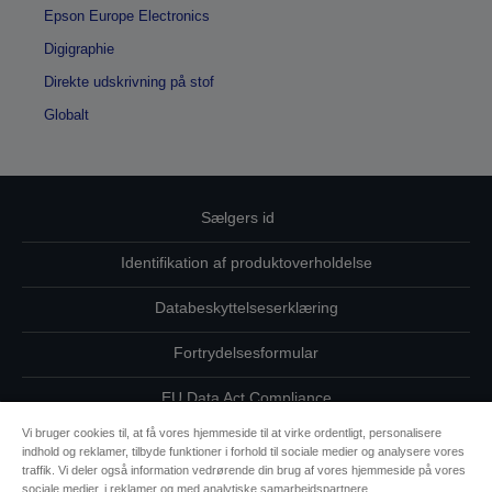
Epson Europe Electronics
Digigraphie
Direkte udskrivning på stof
Globalt
Sælgers id
Identifikation af produktoverholdelse
Databeskyttelseserklæring
Fortrydelsesformular
EU Data Act Compliance
Vi bruger cookies til, at få vores hjemmeside til at virke ordentligt, personalisere
Kontakt os vedrørende dine data
indhold og reklamer, tilbyde funktioner i forhold til sociale medier og analysere vores
traffik. Vi deler også information vedrørende din brug af vores hjemmeside på vores
Oplysninger om cookies
sociale medier, i reklamer og med analytiske samarbejdspartnere.