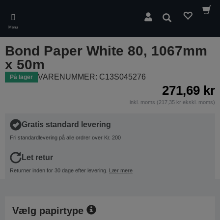
Skip
to
Søg
main
Menu
content
Bond Paper White 80, 1067mm
x 50m
VARENUMMER: C13S045276
På lager
271,69 kr
inkl. moms (217,35 kr ekskl. moms)
Gratis standard levering
Fri standardlevering på alle ordrer over Kr. 200
Let retur
Returner inden for 30 dage efter levering.
Lær mere
Vælg papirtype