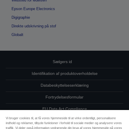
Websted for ledelsen
Epson Europe Electronics
Digigraphie
Direkte udskrivning på stof
Globalt
Sælgers id
Identifikation af produktoverholdelse
Databeskyttelseserklæring
Fortrydelsesformular
EU Data Act Compliance
Vi bruger cookies til, at få vores hjemmeside til at virke ordentligt, personalisere
Kontakt os vedrørende dine data
indhold og reklamer, tilbyde funktioner i forhold til sociale medier og analysere vores
traffik. Vi deler også information vedrørende din brug af vores hjemmeside på vores