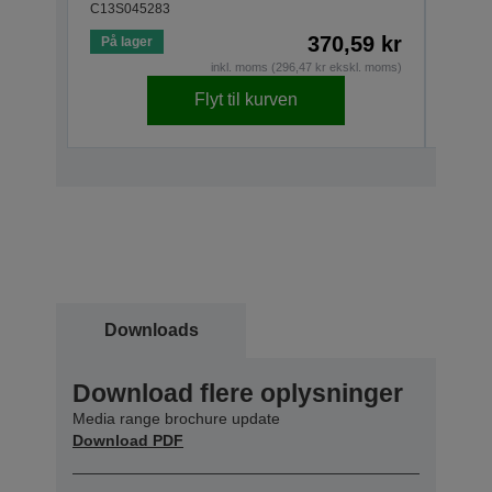
C13S045283
C13S0
370,59 kr
På lager
På la
inkl. moms (296,47 kr ekskl. moms)
Flyt til kurven
Downloads
Download flere oplysninger
Media range brochure update
Download PDF