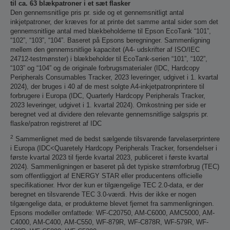
til ca. 63 blækpatroner i et sæt flasker
Den gennemsnitlige pris pr. side og et gennemsnitligt antal
inkjetpatroner, der kræves for at printe det samme antal sider som det
gennemsnitlige antal med blækbeholderne til Epson EcoTank “101”,
“102”, “103”, “104”. Baseret på Epsons beregninger. Sammenligning
mellem den gennemsnitlige kapacitet (A4- udskrifter af ISO/IEC
24712-testmønster) i blækbeholder til EcoTank-serien “101”, “102”,
“103” og “104” og de originale forbrugsmaterialer (IDC, Hardcopy
Peripherals Consumables Tracker, 2023 leveringer, udgivet i 1. kvartal
2024), der bruges i 40 af de mest solgte A4-inkjetpatronprintere til
forbrugere i Europa (IDC, Quarterly Hardcopy Peripherals Tracker,
2023 leveringer, udgivet i 1. kvartal 2024). Omkostning per side er
beregnet ved at dividere den relevante gennemsnitlige salgspris pr.
flaske/patron registreret af IDC
2
Sammenlignet med de bedst sælgende tilsvarende farvelaserprintere
i Europa (IDC<Quaretely Hardcopy Peripherals Tracker, forsendelser i
første kvartal 2023 til fjerde kvartal 2023, publiceret i første kvartal
2024). Sammenligningen er baseret på det typiske strømforbrug (TEC)
som offentliggjort af ENERGY STAR eller producentens officielle
specifikationer. Hvor der kun er tilgængelige TEC 2.0-data, er der
beregnet en tilsvarende TEC 3.0-værdi. Hvis der ikke er nogen
tilgængelige data, er produkterne blevet fjernet fra sammenligningen.
Epsons modeller omfattede: WF-C20750, AM-C6000, AMC5000, AM-
C4000, AM-C400, AM-C550, WF-879R, WF-C878R, WF-579R, WF-