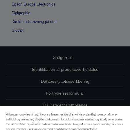
Epson Europe Electronics
Digigraphie
Direkte udskrivning på stof
Globalt
Sælgers id
Identifikation af produktoverholdelse
Databeskyttelseserklæring
Fortrydelsesformular
EU Data Act Compliance
Vi bruger cookies til, at få vores hjemmeside til at virke ordentligt, personalisere
Kontakt os vedrørende dine data
indhold og reklamer, tilbyde funktioner i forhold til sociale medier og analysere vores
traffik. Vi deler også information vedrørende din brug af vores hjemmeside på vores
Oplysninger om cookies
sociale medier, i reklamer og med analytiske samarbejdspartnere.