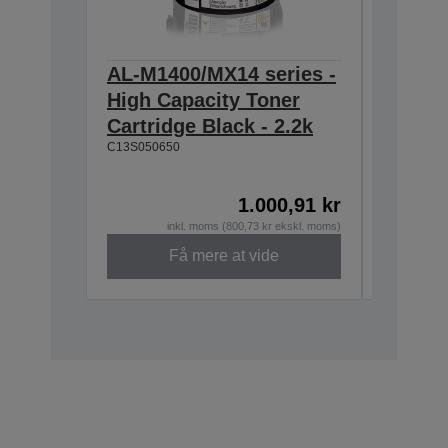
AL-M1400/MX14 series -
AL-M14
High Capacity Toner
Standa
Cartridge Black - 2.2k
Toner 
C13S050650
1k
C13S0506
1.000,91 kr
Ikke på l
inkl. moms (800,73 kr ekskl. moms)
Få mere at vide