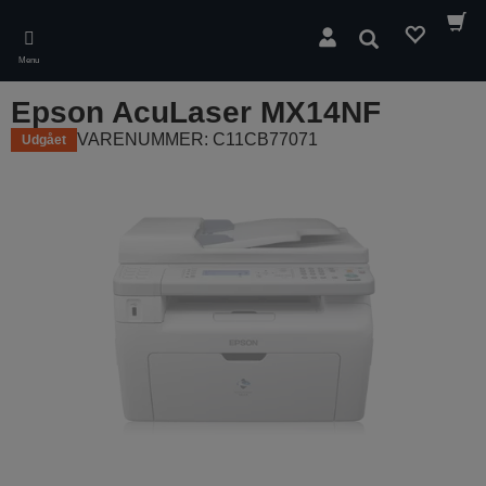
Skip
to
Søg
main
Menu
content
Epson AcuLaser MX14NF
VARENUMMER: C11CB77071
Udgået