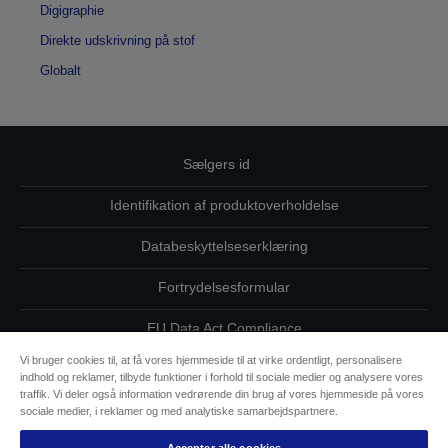
Digigraphie
Direkte udskrivning på stof
Globalt
Sælgers id
Identifikation af produktoverholdelse
Databeskyttelseserklæring
Fortrydelsesformular
EU Data Act Compliance
Vi bruger cookies til, at få vores hjemmeside til at virke ordentligt, personalisere
Kontakt os vedrørende dine data
indhold og reklamer, tilbyde funktioner i forhold til sociale medier og analysere vores
traffik. Vi deler også information vedrørende din brug af vores hjemmeside på vores
Oplysninger om cookies
sociale medier, i reklamer og med analytiske samarbejdspartnere.