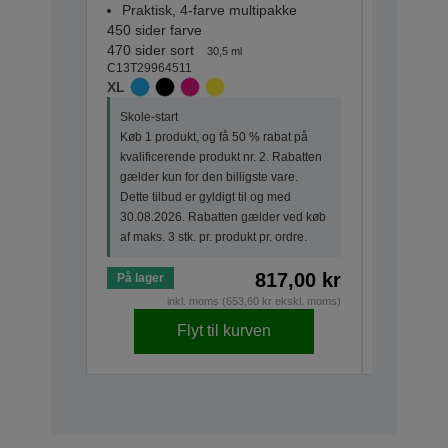
Praktisk, 4-farve multipakke
Praktisk
450 sider farve
175 sider 
470 sider sort
180 sider 
30,5 ml
C13T29964511
C13T29864
XL
STANDA
Skole-start
Skole-sta
Køb 1 produkt, og få 50 % rabat på
Køb 1 pro
kvalificerende produkt nr. 2. Rabatten
kvalifice
gælder kun for den billigste vare.
gælder ku
Dette tilbud er gyldigt til og med
Dette tilb
30.08.2026. Rabatten gælder ved køb
30.08.20
af maks. 3 stk. pr. produkt pr. ordre.
af maks. 3
817,00 kr
På lager
På lager
inkl. moms (653,60 kr ekskl. moms)
Flyt til kurven