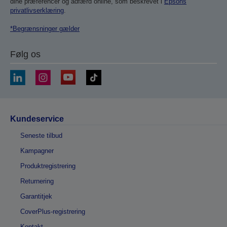
dine præferencer og adfærd online, som beskrevet i
Epsons
privatlivserklæring
.
*Begrænsninger gælder
Følg os
Kundeservice
Seneste tilbud
Kampagner
Produktregistrering
Returnering
Garantitjek
CoverPlus-registrering
Kontakt