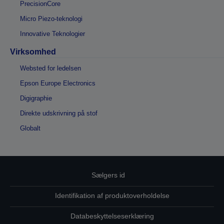
PrecisionCore
Micro Piezo-teknologi
Innovative Teknologier
Virksomhed
Websted for ledelsen
Epson Europe Electronics
Digigraphie
Direkte udskrivning på stof
Globalt
Sælgers id
Identifikation af produktoverholdelse
Databeskyttelseserklæring