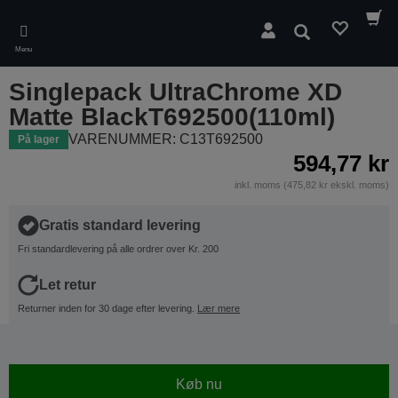
Skip
to
Søg
main
Menu
content
Singlepack UltraChrome XD
Matte BlackT692500(110ml)
VARENUMMER: C13T692500
På lager
594,77 kr
inkl. moms (475,82 kr ekskl. moms)
Gratis standard levering
Fri standardlevering på alle ordrer over Kr. 200
Let retur
Returner inden for 30 dage efter levering.
Lær mere
Køb nu