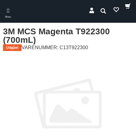
Skip
to
Søg
main
Menu
content
3M MCS Magenta T922300
(700mL)
VARENUMMER: C13T922300
Udgået