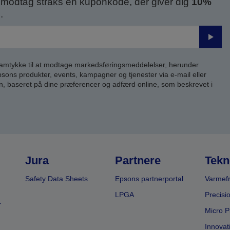
modtag straks en kuponkode, der giver dig
10%
.
Send
samtykke til at modtage markedsføringsmeddelelser, herunder
ns produkter, events, kampagner og tjenester via e-mail eller
n, baseret på dine præferencer og adfærd online, som beskrevet i
Jura
Partnere
Tekn
Safety Data Sheets
Epsons partnerportal
Varmefr
LPGA
Precisi
r
Micro P
Innovat