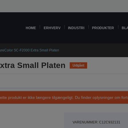
HOME
ERHVERV
INDUSTRI
PRODUKTER
BL
ureColor SC-F2000 Extra Small Platen
xtra Small Platen
Udgået
ette produkt er ikke længere tilgængeligt. Du finder oplysninger om fort
VARENUMMER: C12C932131