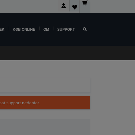
ÆK
KØB ONLINE
OM
SUPPORT
sat support nedenfor.