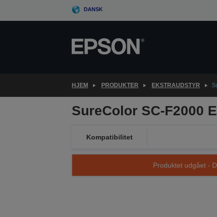
Skip
DANSK
to
main
content
HJEM
PRODUKTER
EKSTRAUDSTYR
S
SureColor SC-F2000 E
Kompatibilitet
Produktet udgået - D