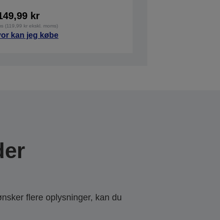
149,99 kr
ms (119,99 kr ekskl. moms)
or kan jeg købe
der
ønsker flere oplysninger, kan du