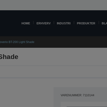
HOME
ERHVERV
INDUSTRI
PRODUKTER
BL
overio BT-200 Light Shade
 Shade
VARENUMMER: 7110144