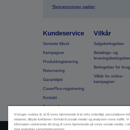
*Begrænsninger gælder
Kundeservice
Vilkår
Seneste tilbud
Salgsbetingelser
Kampagner
Betalings- og
leveringsbetingelse
Produktregistrering
Betingelser for brug
Returnering
Vilkår for online-
Garantitjek
kampagner
CoverPlus-registrering
Kontakt
Forhandlersøgning
Vi bruger cookies til, at få vores hjemmeside til at virke ordentligt, personalisere in
reklamer, tilbyde funktioner i forhold til sociale medier og analysere vores traffik. Vi
information vedrørende din brug af vores hjemmeside på vores sociale medier, i r
med analytiske samarbejdspartnere.