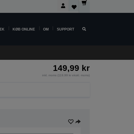
ÆK
KØB ONLINE
OM
SUPPORT
149,99 kr
inkl. moms (119,99 kr ekskl. moms)