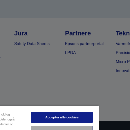
Jura
Partnere
Tekn
Safety Data Sheets
Epsons partnerportal
Varmefr
LPGA
Precisi
r
Micro P
Innovat
dhold og
Accepter alle cookies
 deler også
eklamer og