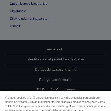
Epson Europe Electronics
Digigraphie
Direkte udskrivning på stof
Globalt
Sælgers id
Identifikation af produktoverholdelse
Databeskyttelseserklæring
Fortrydelsesformular
EU Data Act Compliance
Vi bruger cookies til, at få vores hjemmeside til at virke ordentligt, personalisere
Kontakt os vedrørende dine data
indhold og reklamer, tilbyde funktioner i forhold til sociale medier og analysere vores
traffik. Vi deler også information vedrørende din brug af vores hjemmeside på vores
Oplysninger om cookies
sociale medier, i reklamer og med analytiske samarbejdspartnere.