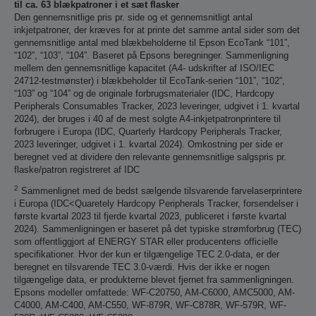
til ca. 63 blækpatroner i et sæt flasker
Den gennemsnitlige pris pr. side og et gennemsnitligt antal
inkjetpatroner, der kræves for at printe det samme antal sider som det
gennemsnitlige antal med blækbeholderne til Epson EcoTank “101”,
“102”, “103”, “104”. Baseret på Epsons beregninger. Sammenligning
mellem den gennemsnitlige kapacitet (A4- udskrifter af ISO/IEC
24712-testmønster) i blækbeholder til EcoTank-serien “101”, “102”,
“103” og “104” og de originale forbrugsmaterialer (IDC, Hardcopy
Peripherals Consumables Tracker, 2023 leveringer, udgivet i 1. kvartal
2024), der bruges i 40 af de mest solgte A4-inkjetpatronprintere til
forbrugere i Europa (IDC, Quarterly Hardcopy Peripherals Tracker,
2023 leveringer, udgivet i 1. kvartal 2024). Omkostning per side er
beregnet ved at dividere den relevante gennemsnitlige salgspris pr.
flaske/patron registreret af IDC
2
Sammenlignet med de bedst sælgende tilsvarende farvelaserprintere
i Europa (IDC<Quaretely Hardcopy Peripherals Tracker, forsendelser i
første kvartal 2023 til fjerde kvartal 2023, publiceret i første kvartal
2024). Sammenligningen er baseret på det typiske strømforbrug (TEC)
som offentliggjort af ENERGY STAR eller producentens officielle
specifikationer. Hvor der kun er tilgængelige TEC 2.0-data, er der
beregnet en tilsvarende TEC 3.0-værdi. Hvis der ikke er nogen
tilgængelige data, er produkterne blevet fjernet fra sammenligningen.
Epsons modeller omfattede: WF-C20750, AM-C6000, AMC5000, AM-
C4000, AM-C400, AM-C550, WF-879R, WF-C878R, WF-579R, WF-