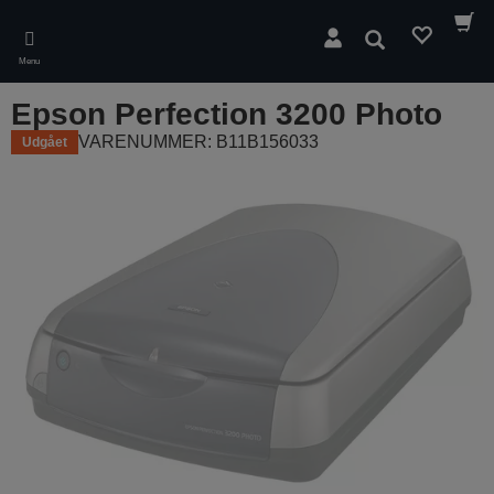
Skip
to
Søg
main
Menu
content
Epson Perfection 3200 Photo
VARENUMMER: B11B156033
Udgået