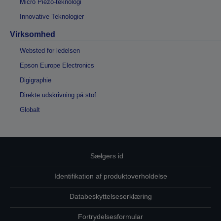
Micro Piezo-teknologi
Innovative Teknologier
Virksomhed
Websted for ledelsen
Epson Europe Electronics
Digigraphie
Direkte udskrivning på stof
Globalt
Sælgers id
Identifikation af produktoverholdelse
Databeskyttelseserklæring
Fortrydelsesformular