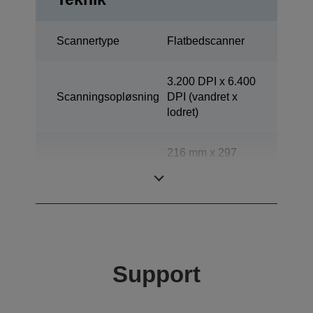
Scannertype
Flatbedscanner
3.200 DPI x 6.400
Scanningsopløsning
DPI (vandret x
lodret)
216 mm x 297
Scanningsområde
mm (vandret x
lodret)
Support