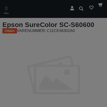
Skip
to
Søg
main
Menu
content
Epson SureColor SC-S60600
VARENUMMER: C11CE46301A0
Udgået