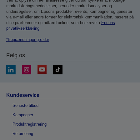
Ved at oplyse din e-mailadresse giver du samtykke til at modtage
markedsføringsmeddelelser, herunder markedsanalyser og
undersøgelser, om Epsons produkter, events, kampagner og tjenester
via e-mail eller andre former for elektronisk kommunikation, baseret på
dine præferencer og adfærd online, som beskrevet i
Epsons
privatlivserklæring
.
*Begrænsninger gælder
Følg os
Kundeservice
Seneste tilbud
Kampagner
Produktregistrering
Returnering