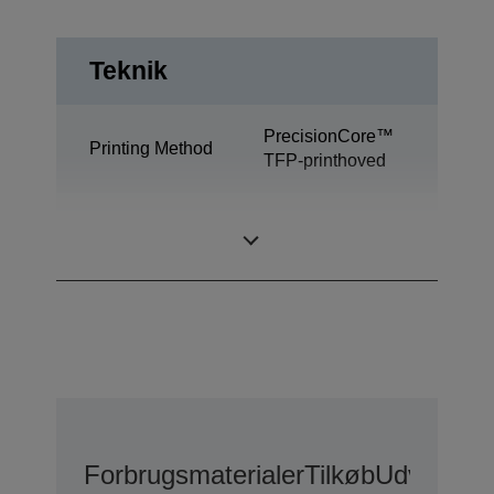
Teknik
PrecisionCore™
Printing Method
TFP-printhoved
Ultrachrome®
Blækteknologi
GS3
Forbrugsmaterialer
Tilkøb
Udvidede 