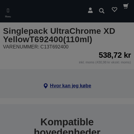
Skip
to
Søg
main
Menu
content
Singlepack UltraChrome XD
YellowT692400(110ml)
VARENUMMER: C13T692400
538,72 kr
inkl. moms (430,98 kr ekskl. moms)
Hvor kan jeg købe
Kompatible
hovedenheder