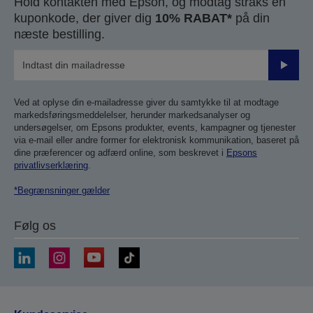
Hold kontakten med Epson, og modtag straks en
kuponkode, der giver dig
10% RABAT*
på din
næste bestilling.
Send
Ved at oplyse din e-mailadresse giver du samtykke til at modtage
markedsføringsmeddelelser, herunder markedsanalyser og
undersøgelser, om Epsons produkter, events, kampagner og tjenester
via e-mail eller andre former for elektronisk kommunikation, baseret på
dine præferencer og adfærd online, som beskrevet i
Epsons
privatlivserklæring
.
*Begrænsninger gælder
Følg os