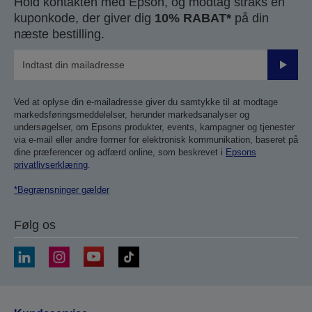
Hold kontakten med Epson, og modtag straks en
kuponkode, der giver dig
10% RABAT*
på din
næste bestilling.
Send
Ved at oplyse din e-mailadresse giver du samtykke til at modtage
markedsføringsmeddelelser, herunder markedsanalyser og
undersøgelser, om Epsons produkter, events, kampagner og tjenester
via e-mail eller andre former for elektronisk kommunikation, baseret på
dine præferencer og adfærd online, som beskrevet i
Epsons
privatlivserklæring
.
*Begrænsninger gælder
Følg os