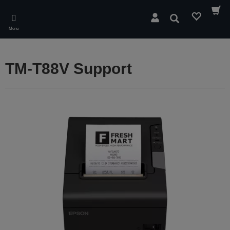
Skip
to
Søg
main
Menu
content
TM-T88V Support