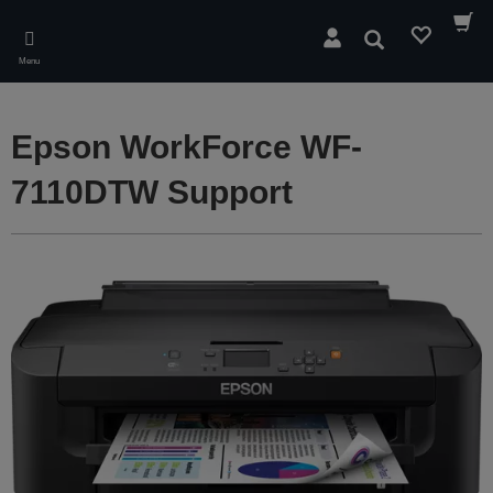
Skip
to
Søg
main
Menu
content
Epson WorkForce WF-
7110DTW Support