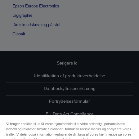
Epson Europe Electronics
Digigraphie
Direkte udskrivning på stof
Globalt
Sælgers id
Identifikation af produktoverholdelse
Databeskyttelseserklæring
Fortrydelsesformular
EU Data Act Compliance
Vi bruger cookies til, at få vores hjemmeside til at virke ordentligt, personalisere
Kontakt os vedrørende dine data
indhold og reklamer, tilbyde funktioner i forhold til sociale medier og analysere vores
traffik. Vi deler også information vedrørende din brug af vores hjemmeside på vores