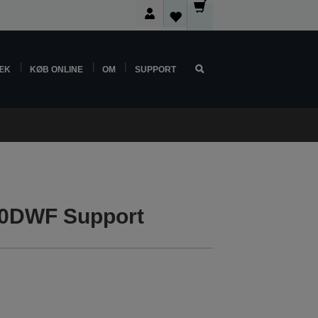
ÆK
KØB ONLINE
OM
SUPPORT
0DWF Support