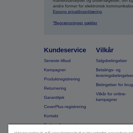
markedsanalyser og undersøgelser, om Epso
andre former for elektronisk kommunikatio
Epsons privatlivserklæring
.
*Begrænsninger gælder
Kundeservice
Vilkår
Seneste tilbud
Salgsbetingelser
Kampagner
Betalings- og
leveringsbetingelse
Produktregistrering
Betingelser for brug
Returnering
Vilkår for online-
Garantitjek
kampagner
CoverPlus-registrering
Kontakt
Forhandlersøgning