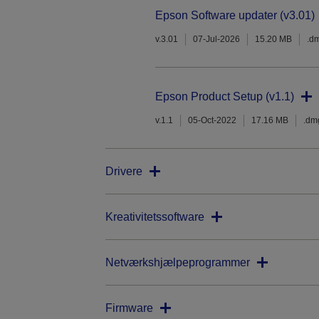
Epson Software updater (v3.01)
v.3.01
07-Jul-2026
15.20 MB
.d
Epson Product Setup (v1.1)
v.1.1
05-Oct-2022
17.16 MB
.dm
Drivere
Kreativitetssoftware
Netværkshjælpeprogrammer
Firmware