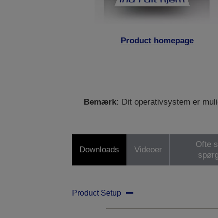
Product homepage
Bemærk:
Dit operativsystem er mulig
Ofte s
Downloads
Videoer
spør
Product Setup