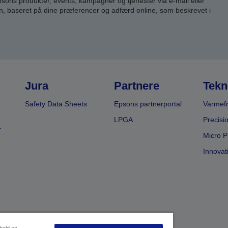
ns produkter, events, kampagner og tjenester via e-mail eller
n, baseret på dine præferencer og adfærd online, som beskrevet i
Jura
Partnere
Tekn
Safety Data Sheets
Epsons partnerportal
Varmefr
LPGA
Precisi
r
Micro P
Innovat