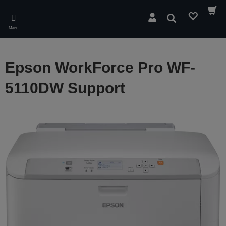
Skip
to
Søg
main
Menu
content
Epson WorkForce Pro WF-
5110DW Support