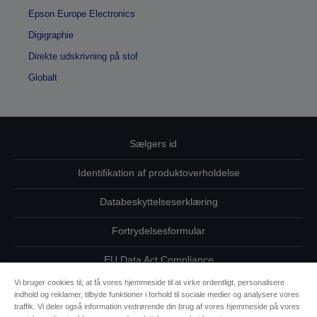
Epson Europe Electronics
Digigraphie
Direkte udskrivning på stof
Globalt
Sælgers id
Identifikation af produktoverholdelse
Databeskyttelseserklæring
Fortrydelsesformular
EU Data Act Compliance
Vi bruger cookies til, at få vores hjemmeside til at virke ordentligt, personalisere
Kontakt os vedrørende dine data
indhold og reklamer, tilbyde funktioner i forhold til sociale medier og analysere vores
traffik. Vi deler også information vedrørende din brug af vores hjemmeside på vores