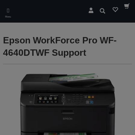
Skip
to
Søg
main
Menu
content
Epson WorkForce Pro WF-
4640DTWF Support