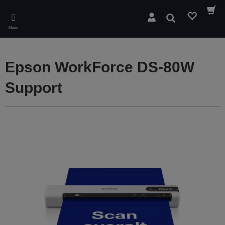
Skip
to
Søg
main
Menu
content
Epson WorkForce DS-80W
Support