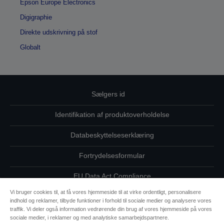
Epson Europe Electronics
Digigraphie
Direkte udskrivning på stof
Globalt
Sælgers id
Identifikation af produktoverholdelse
Databeskyttelseserklæring
Fortrydelsesformular
EU Data Act Compliance
Vi bruger cookies til, at få vores hjemmeside til at virke ordentligt, personalisere
Kontakt os vedrørende dine data
indhold og reklamer, tilbyde funktioner i forhold til sociale medier og analysere vores
traffik. Vi deler også information vedrørende din brug af vores hjemmeside på vores
Oplysninger om cookies
sociale medier, i reklamer og med analytiske samarbejdspartnere.