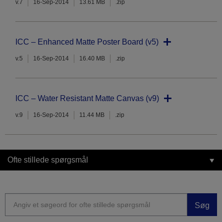
v.7
16-Sep-2014
13.61 MB
.zip
ICC – Enhanced Matte Poster Board (v5)
v.5
16-Sep-2014
16.40 MB
.zip
ICC – Water Resistant Matte Canvas (v9)
v.9
16-Sep-2014
11.44 MB
.zip
Ofte stillede spørgsmål
Søg