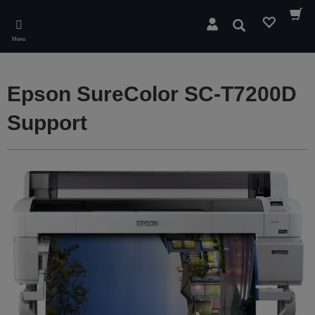
Skip
to
Søg
main
Menu
content
Epson SureColor SC-T7200D
Support