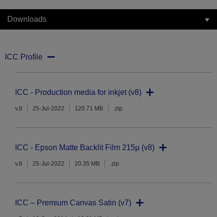
Downloads
ICC Profile
ICC - Production media for inkjet (v8)
v.8
25-Jul-2022
120.71 MB
.zip
ICC - Epson Matte Backlit Film 215µ (v8)
v.8
25-Jul-2022
20.35 MB
.zip
ICC – Premium Canvas Satin (v7)