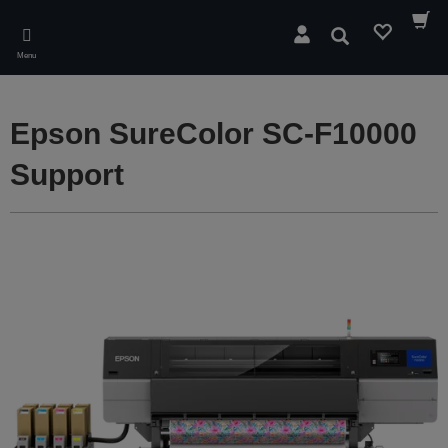
Skip
to
Søg
main
Menu
content
Epson SureColor SC-F10000
Support