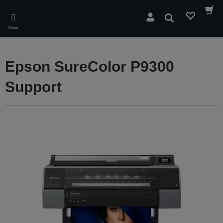
Skip
to
Søg
main
Menu
content
Epson SureColor P9300
Support