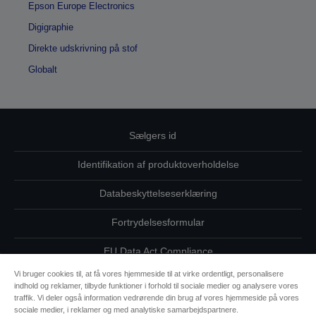
Epson Europe Electronics
Digigraphie
Direkte udskrivning på stof
Globalt
Sælgers id
Identifikation af produktoverholdelse
Databeskyttelseserklæring
Fortrydelsesformular
EU Data Act Compliance
Vi bruger cookies til, at få vores hjemmeside til at virke ordentligt, personalisere
Kontakt os vedrørende dine data
indhold og reklamer, tilbyde funktioner i forhold til sociale medier og analysere vores
traffik. Vi deler også information vedrørende din brug af vores hjemmeside på vores
Oplysninger om cookies
sociale medier, i reklamer og med analytiske samarbejdspartnere.