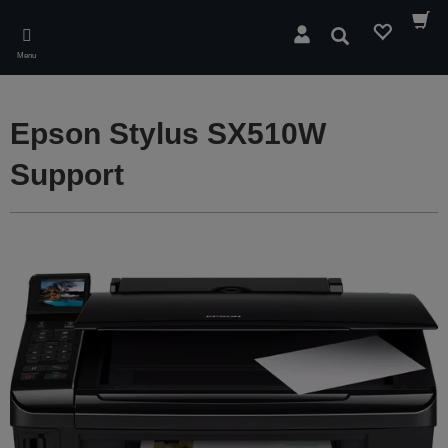
Skip
to
Søg
main
Menu
content
Epson Stylus SX510W
Support