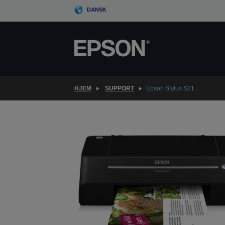
Skip
DANSK
to
main
content
HJEM
SUPPORT
Epson Stylus S21