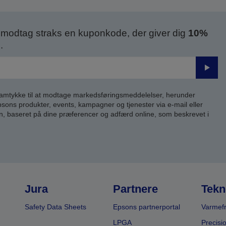
modtag straks en kuponkode, der giver dig
10%
.
Send
samtykke til at modtage markedsføringsmeddelelser, herunder
ns produkter, events, kampagner og tjenester via e-mail eller
n, baseret på dine præferencer og adfærd online, som beskrevet i
Jura
Partnere
Tekn
Safety Data Sheets
Epsons partnerportal
Varmefr
LPGA
Precisi