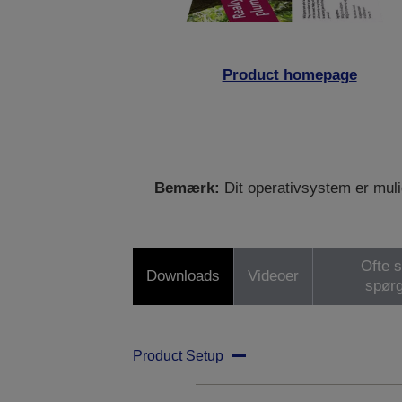
Product homepage
Bemærk:
Dit operativsystem er mulig
Ofte s
Downloads
Videoer
spør
Product Setup