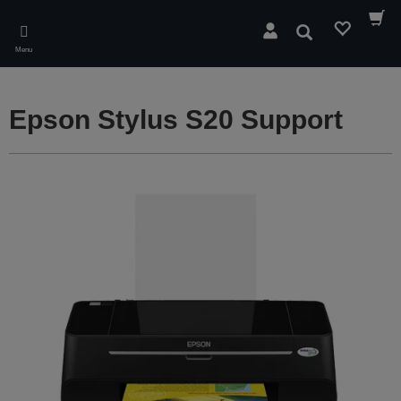
Skip
to
Søg
main
Menu
content
Epson Stylus S20 Support