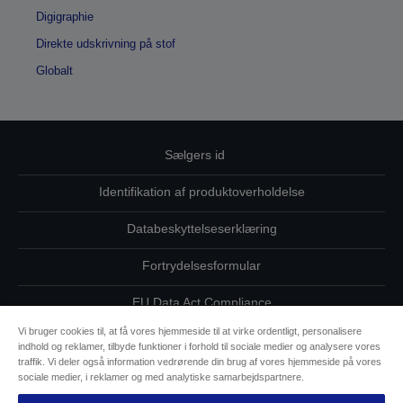
Digigraphie
Direkte udskrivning på stof
Globalt
Sælgers id
Identifikation af produktoverholdelse
Databeskyttelseserklæring
Fortrydelsesformular
EU Data Act Compliance
Vi bruger cookies til, at få vores hjemmeside til at virke ordentligt, personalisere
Kontakt os vedrørende dine data
indhold og reklamer, tilbyde funktioner i forhold til sociale medier og analysere vores
traffik. Vi deler også information vedrørende din brug af vores hjemmeside på vores
Oplysninger om cookies
sociale medier, i reklamer og med analytiske samarbejdspartnere.