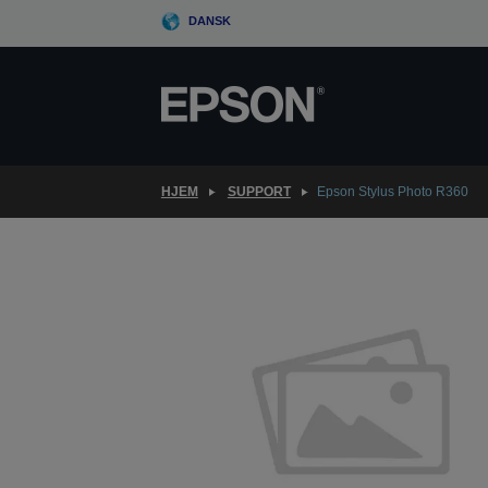
Skip
DANSK
to
main
content
HJEM
SUPPORT
Epson Stylus Photo R360