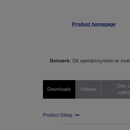
Product homepage
Bemærk:
Dit operativsystem er mulig
Ofte s
Downloads
Videoer
spør
Product Setup