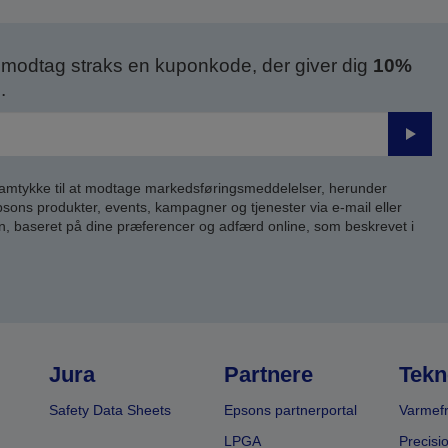
modtag straks en kuponkode, der giver dig
10%
.
Send
samtykke til at modtage markedsføringsmeddelelser, herunder
ns produkter, events, kampagner og tjenester via e-mail eller
n, baseret på dine præferencer og adfærd online, som beskrevet i
Jura
Partnere
Tekn
Safety Data Sheets
Epsons partnerportal
Varmefr
LPGA
Precisi