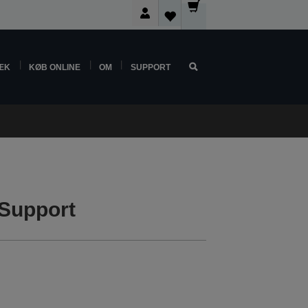
ÆK
KØB ONLINE
OM
SUPPORT
 Support